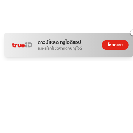
ดาวน์โหลด ทรูไอดีแอป
โหลดเลย
สัมผัสโลกไร้ขีดจำกัดกับทรูไอดี