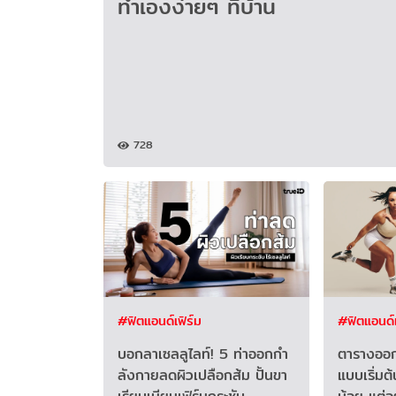
ทำเองง่ายๆ ที่บ้าน
728
#ฟิตแอนด์เฟิร์ม
#ฟิตแอนด์เ
บอกลาเซลลูไลท์! 5 ท่าออกกํา
ตารางออก
ลังกายลดผิวเปลือกส้ม ปั้นขา
แบบเริ่มต