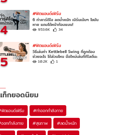
#ฟิตแอนด์เฟิร์ม
6 ท่าคาร์ดิโอ ลดน้ำหนัก เบิร์นเน้นๆ ไขมัน
4
หาย แถมได้หน้าท้องแบน!
953.6K
34
#ฟิตแอนด์เฟิร์ม
วิธีเล่นท่า Kettlebell Swing ที่ถูกต้อง
5
ช่วยอะไร ได้ส่วนไหน มือใหม่เล่นกี่กิโลดีนะ
10.2K
1
แท็กยอดนิยม
#
ฟิตแอนด์เฟิร์ม
#
ท่าออกกำลังกาย
#
ออกกำลังกาย
#
สุขภาพ
#
ลดน้ำหนัก