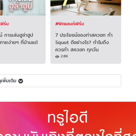
ฟิร์ม
#ฟิตแอนด์เฟิร์ม
์ การเล่นฮูล่าฮูป
7 ประโยชน์ของท่าสควอท ทำ
ายง่ายๆ ที่บ้านแต่
Squat ดีอย่างไร? ทำไมถึง
ควรทำ สควอท ทุกวัน
2.8K
ูเพิ่มเติม