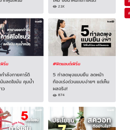
ากหุ่นเฟิร์ม
ใหม่ ซื้อน้ำหนักเท่าไหร่ดี
2.1K
ฟิร์ม
#ฟิตแอนด์เฟิร์ม
กำลังกายคาร์ดิ
5 ท่าลดพุงแบบยืน ลดหน้า
น้นลดไขมัน คุมน้ำ
ท้องเร่งด่วนแบบง่ายๆ แต่เห็น
ยาว
ผลจริง!
874