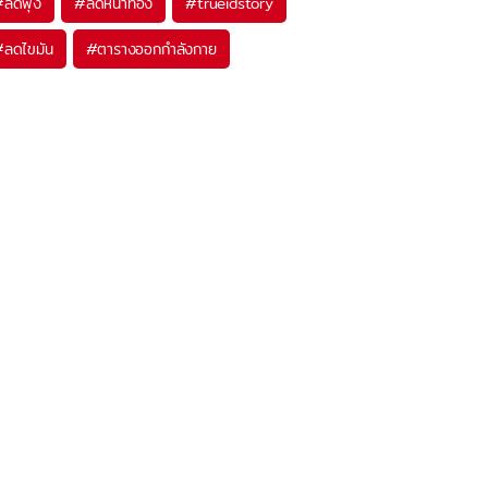
#
ลดพุง
#
ลดหน้าท้อง
#
trueidstory
#
ลดไขมัน
#
ตารางออกกำลังกาย