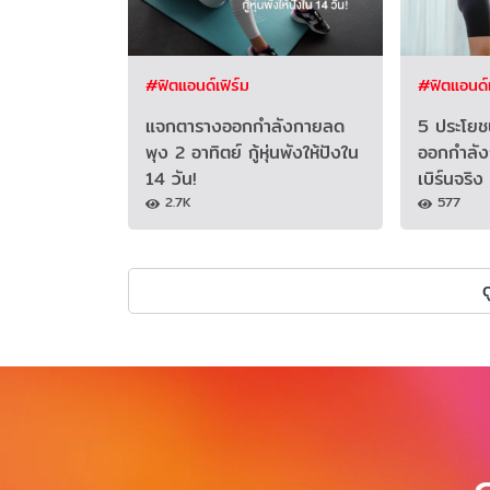
#ฟิตแอนด์เฟิร์ม
#ฟิตแอนด์เ
แจกตารางออกกำลังกายลด
5 ประโยชน
พุง 2 อาทิตย์ กู้หุ่นพังให้ปังใน
ออกกำลังก
14 วัน!
เบิร์นจริง
2.7K
577
ด