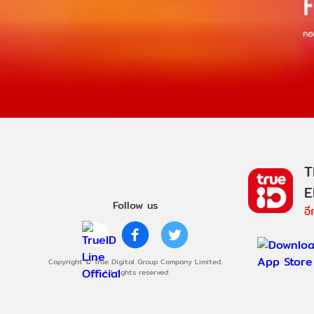
T
E
Follow us
อ
Copyright © True Digital Group Company Limited.
All rights reserved