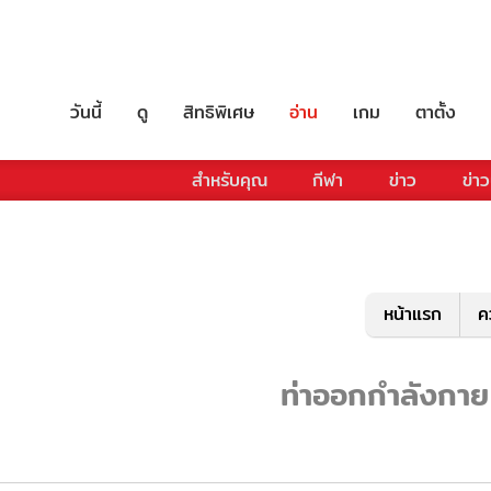
วันนี้
ดู
สิทธิพิเศษ
อ่าน
เกม
ตาตั้ง
สำหรับคุณ
กีฬา
ข่าว
ข่าว
หน้าแรก
ค
ท่าออกกำลังกาย 