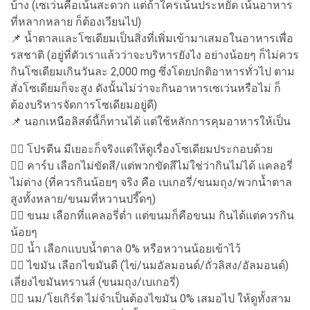
บ้าง (เซเว่นคือเน้นสะดวก แต่ถ้าใครเน้นประหยัด เน้นอาหาร
ที่หลากหลาย ก็ต้องเวียนไป)
📌 น้ำตาลและโซเดียมเป็นสิ่งที่เพิ่มเข้ามาเสมอในอาหารเพื่อ
รสชาติ (อยู่ที่ตัวเราแล้วว่าจะบริหารยังไง อย่างน้อยๆ ก็ไม่ควร
กินโซเดียมเกินวันละ 2,000 mg ซึ่งโดยปกติอาหารทั่วไป ตาม
สั่งโซเดียมก็จะสูง ดังนั้นไม่ว่าจะกินอาหารเซเว่นหรือไม่ ก็
ต้องบริหารจัดการโซเดียมอยู่ดี)
📌 นอกเหนือลิสต์นี้ก็ทานได้ แต่ใช้หลักการคุมอาหารให้เป็น
👉🏻 โปรตีน มีเยอะก็จริงแต่ให้ดูเรื่องโซเดียมประกอบด้วย
👉🏻 คาร์บ เลือกไม่ขัดสี/แต่พวกขัดสีไม่ใช่ว่ากินไม่ได้ แคลอรี่
ไม่ต่าง (ที่ควรกินน้อยๆ จริง คือ เบเกอรี่/ขนมถุง/พวกน้ำตาล
สูงทั้งหลาย/ขนมที่หวานปรี๊ดๆ)
👉🏻 ขนม เลือกที่แคลอรี่ต่ำ แต่ขนมก็คือขนม กินได้แต่ควรกิน
น้อยๆ
👉🏻 น้ำ เลือกแบบน้ำตาล 0% หรือหวานน้อยเข้าไว้
👉🏻 ไขมัน เลือกไขมันดี (ไข่/นมอัลมอนด์/ถั่วลิสง/อัลมอนด์)
เลี่ยงไขมันทรานส์ (ขนมถุง/เบเกอรี่)
👉🏻 นม/โยเกิร์ต ไม่จำเป็นต้องไขมัน 0% เสมอไป ให้ดูทั้งสาม