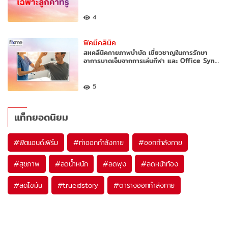
4
ฟิคมีคลินิค
สหคลีนิคกายภาพบำบัด เชี่ยวชาญในการรักษา
อาการบาดเจ็บจากการเล่นกีฬา และ Office Syn…
5
แท็กยอดนิยม
#
ฟิตแอนด์เฟิร์ม
#
ท่าออกกำลังกาย
#
ออกกำลังกาย
#
สุขภาพ
#
ลดน้ำหนัก
#
ลดพุง
#
ลดหน้าท้อง
#
ลดไขมัน
#
trueidstory
#
ตารางออกกำลังกาย