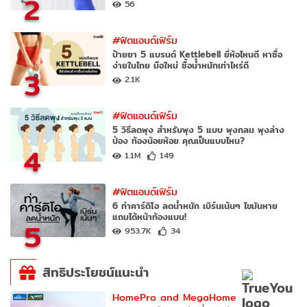
2
56
#ฟิตแอนด์เฟิร์ม
ป้ายยา 5 แบรนด์ Kettlebell ยี่ห้อไหนดี หาซื้อ
ง่ายในไทย มือใหม่ ซื้อน้ำหนักเท่าไหร่ดี
3
2.1K
#ฟิตแอนด์เฟิร์ม
5 วิธีลดพุง สำหรับพุง 5 แบบ พุงกลม พุงล่าง
ป่อง ท้องน้อยห้อย คุณเป็นแบบไหน?
4
1.1M
149
#ฟิตแอนด์เฟิร์ม
6 ท่าคาร์ดิโอ ลดน้ำหนัก เบิร์นเน้นๆ ไขมันหาย
แถมได้หน้าท้องแบน!
5
953.7K
34
สิทธิประโยชน์แนะนำ
HomePro and MegaHome