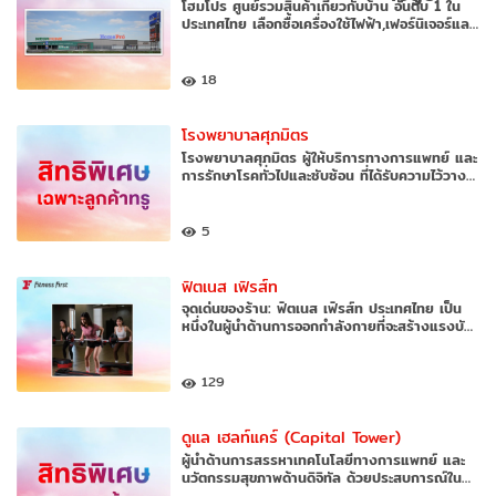
โฮมโปร ศูนย์รวมสินค้าเกี่ยวกับบ้าน อันดับ 1 ใน
ประเทศไทย เลือกซื้อเครื่องใช้ไฟฟ้า,เฟอร์นิเจอร์แล…
18
โรงพยาบาลศุภมิตร
โรงพยาบาลศุภมิตร ผู้ให้บริการทางการแพทย์ และ
การรักษาโรคทั่วไปและซับซ้อน ที่ได้รับความไว้วาง…
5
ฟิตเนส เฟิรส์ท
จุดเด่นของร้าน: ฟิตเนส เฟิรส์ท ประเทศไทย เป็น
หนึ่งในผู้นำด้านการออกกำลังกายที่จะสร้างแรงบั…
129
ดูแล เฮลท์แคร์ (Capital Tower)
ผู้นำด้านการสรรหาเทคโนโลยีทางการแพทย์ และ
นวัตกรรมสุขภาพด้านดิจิทัล ด้วยประสบการณ์ใน…