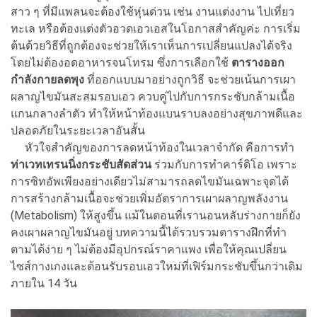
สาว ๆ ที่มีแพลนจะต้องใช้หุ่นด่วน เช่น งานแต่งงาน ไปเที่ยว
ทะเล หรือต้องแต่งตัวอวดเอวเอสในโอกาสสำคัญค่ะ การเริ่ม
ต้นด้วยวิธีที่ถูกต้องจะช่วยให้เราเห็นการเปลี่ยนแปลงได้จริง
โดยไม่ต้องอดอาหารจนโทรม ซึ่งการเลือกใช้
ตารางออก
กำลังกายลดพุง
ที่ออกแบบมาอย่างถูกวิธี จะช่วยเน้นการเผา
ผลาญไขมันสะสมรอบเอว ควบคู่ไปกับการกระชับกล้ามเนื้อ
แกนกลางลำตัว ทำให้หน้าท้องแบนราบลงอย่างสุขภาพดีและ
ปลอดภัยในระยะเวลาอันสั้น
หัวใจสำคัญของการลดหน้าท้องในเวลาจำกัด คือการทำ
ท่าเวทเทรนนิ่งกระชับสัดส่วน
ร่วมกับการทำคาร์ดิโอ เพราะ
การซิทอัพเพียงอย่างเดียวไม่สามารถลดไขมันเฉพาะจุดได้
การสร้างกล้ามเนื้อจะช่วยเพิ่มอัตราการเผาผลาญพลังงาน
(Metabolism) ให้สูงขึ้น แม้ในตอนที่เรานอนหลับร่างกายก็ยัง
คงเผาผลาญไขมันอยู่ บทความนี้ได้รวบรวมตารางฝึกที่ทำ
ตามได้ง่าย ๆ ไม่ต้องมีอุปกรณ์ราคาแพง เพื่อให้คุณเปลี่ยน
ไซส์กางเกงและต้อนรับรอบเอวใหม่ที่เฟิร์มกระชับขึ้นกว่าเดิม
ภายใน 14 วัน