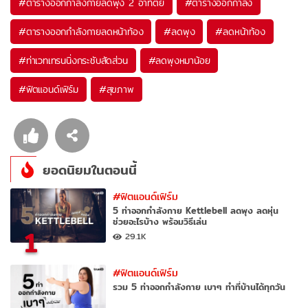
#
ตารางออกกำลังกายลดพุง 2 อาทิตย์
#
ตารางออกกำลัง
#
ตารางออกกำลังกายลดหน้าท้อง
#
ลดพุง
#
ลดหน้าท้อง
#
ท่าเวทเทรนนิ่งกระชับสัดส่วน
#
ลดพุงหมาน้อย
#
ฟิตแอนด์เฟิร์ม
#
สุขภาพ
ยอดนิยมในตอนนี้
#ฟิตแอนด์เฟิร์ม
5 ท่าออกกําลังกาย Kettlebell ลดพุง ลดหุ่น
ช่วยอะไรบ้าง พร้อมวิธีเล่น
1
29.1K
#ฟิตแอนด์เฟิร์ม
รวม 5 ท่าออกกำลังกาย เบาๆ ทำที่บ้านได้ทุกวัน