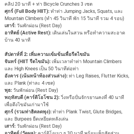
คลิป 20 นาที + ท่า Bicycle Crunches 3 เซต
ศุกร์ (Full Body HIIT):
ทำท่า Jumping Jacks, Squats, และ
Mountain Climbers (ทำ 45 วินาที พัก 15 วินาที รวม 4 รอบ)
เสาร์:
วันพักผ่อน (Rest Day)
อาทิตย์ (Active Rest):
เดินเล่นในสวน หรือทำความสะอาด
บ้าน 40 นาที
สัปดาห์ที่ 2: เพิ่มความเข้มข้นเพื่อรีดไขมัน
จันทร์ (HIIT รีดไขมัน):
เพิ่มเวลาทำท่า Mountain Climbers
และ High Knees เป็น 50 วินาทีต่อท่า
อังคาร (เน้นหน้าท้องส่วนล่าง):
ท่า Leg Raises, Flutter Kicks,
และ Plank (ท่าละ 4 เซต)
พุธ:
วันพักผ่อน (Rest Day)
พฤหัสบดี (คาร์ดิโอโซน 2):
วิ่งหรือปั่นจักรยานคงที่ 40 นาที
เพื่อดึงไขมันเก่ามาใช้
ศุกร์ (รวมท่าฮิตลดพุง):
ทำท่า Plank Twist, Glute Bridges,
และ Burpees ยืดเหยียดหลังเล่น
เสาร์:
วันพักผ่อน (Rest Day)
อาทิตย์ (วัดผล):
คาร์ดิโอเบา ๆ 30 นาที พร้อมเช็กสัดส่วน