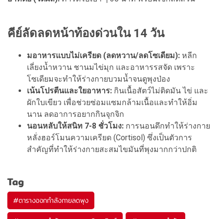
คีย์ลัดลดหน้าท้องด่วนใน 14 วัน
มอาหารแบบไม่เครียด (ลดหวาน/ลดโซเดียม):
หลีก
เลี่ยงน้ำหวาน ชานมไข่มุก และอาหารรสจัด เพราะ
โซเดียมจะทำให้ร่างกายบวมน้ำจนดูพุงป่อง
เน้นโปรตีนและใยอาหาร:
กินเนื้อสัตว์ไม่ติดมัน ไข่ และ
ผักใบเขียว เพื่อช่วยซ่อมแซมกล้ามเนื้อและทำให้อิ่ม
นาน ลดอาการอยากกินจุกจิก
นอนหลับให้สนิท 7-8 ชั่วโมง:
การนอนดึกทำให้ร่างกาย
หลั่งฮอร์โมนความเครียด (Cortisol) ซึ่งเป็นตัวการ
สำคัญที่ทำให้ร่างกายสะสมไขมันที่พุงมากกว่าปกติ
Tag
#
ตารางออกกำลังกายลดพุง