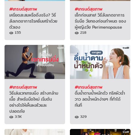
#เทรนด์สุขภาพ
#เทรนด์สุขภาพ
เครียดสะสมหรือดิ่งจริง? วิธี
เช็กก่อนสาย! วิธีสังเกตอาการ
สังเกตอาการโรคซึมเศร้าด้วย
รับมือ วัยทองก่อนกำหนด ของ
ตัวเอง
ผู้หญิงวัย Perimenopause
155
218
#เทรนด์สุขภาพ
#เทรนด์สุขภาพ
วิธีเล่นเวทเทรนนิ่ง สร้างกล้าม
ดื่มน้ำตามน้ำหนักตัว ทริคผิวฉ่ำ
เนื้อ สำหรับมือใหม่ เริ่มต้น
วาว ลดน้ำหนักง่ายๆ ที่ทำได้
อย่างไรให้เห็นผลไวและ
ทันที
ปลอดภัย
3.5K
329