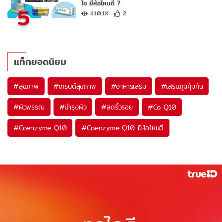
ไอ ยี่ห้อไหนดี ?
5
410.1K
2
แท็กยอดนิยม
#
สุขภาพ
#
เทรนด์สุขภาพ
#
อาหารเสริม
#
เสริมภูมิคุ้มกัน
#
ผิวพรรณ
#
บำรุงผิว
#
ลดริ้วรอย
#
Co Q10
#
Coenzyme Q10
#
Coenzyme Q10 ยี่ห้อไหนดี