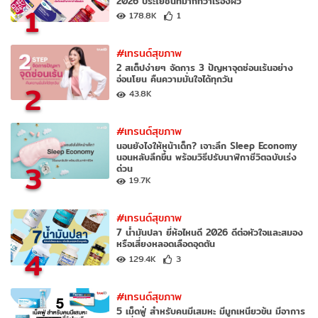
2026 ประโยชน์ที่มากกว่าเรื่องผิว
1
178.8K
1
#เทรนด์สุขภาพ
2 สเต็ปง่ายๆ จัดการ 3 ปัญหาจุดซ่อนเร้นอย่าง
อ่อนโยน คืนความมั่นใจได้ทุกวัน
2
43.8K
#เทรนด์สุขภาพ
นอนยังไงให้หน้าเด็ก? เจาะลึก Sleep Economy
นอนหลับลึกขึ้น พร้อมวิธีปรับนาฬิกาชีวิตฉบับเร่ง
3
ด่วน
19.7K
#เทรนด์สุขภาพ
7 น้ำมันปลา ยี่ห้อไหนดี 2026 ดีต่อหัวใจและสมอง
หรือเสี่ยงหลอดเลือดอุดตัน
4
129.4K
3
#เทรนด์สุขภาพ
5 เม็ดฟู่ สำหรับคนมีเสมหะ มีมูกเหนียวข้น มีอาการ