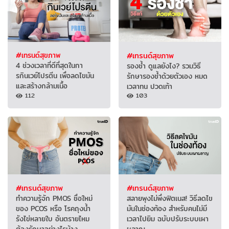
#เทรนด์สุขภาพ
#เทรนด์สุขภาพ
4 ช่วงเวลาที่ดีที่สุดในกา
รองช้ำ ดูแลยังไง? รวมวิธี
รกินเวย์โปรตีน เพื่อลดไขมัน
รักษารองช้ำด้วยตัวเอง หมด
และสร้างกล้ามเนื้อ
เวลาทน ปวดเท้า
112
103
#เทรนด์สุขภาพ
#เทรนด์สุขภาพ
ทำความรู้จัก PMOS ชื่อใหม่
สลายพุงไม่พึ่งฟิตเนส! วิธีลดไข
ของ PCOS หรือ โรคถุงน้ำ
มันในช่องท้อง สำหรับคนไม่มี
รังไข่หลายใบ อันตรายไหม
เวลาไปยิม ฉบับปรับระบบเผา
ต้องรักษาอย่างไรบ้าง
ผลาญ