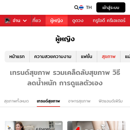
TH
เข้าสู่ระบบ
อาหาร
อ่าน
ท่องเที่ยว
ผู้หญิง
ดูดวง
ทรูไอดี ครีเอเตอร์
ผู้หญิง
หน้าแรก
ความสวยความงาม
แฟชั่น
สุขภาพ
แม
เทรนด์สุขภาพ รวมเคล็ดลับสุขภาพ วิธี
ลดน้ำหนัก การดูแลตัวเอง
สุขภาพทั้งหมด
เทรนด์สุขภาพ
อาหารสุขภาพ
ฟิตแอนด์เฟิร์ม