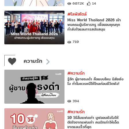
607.2K
14
#ไลฟ์สไตล์
Miss World Thailand 2026 เข้า
พบคณะผู้บริหารทรู เพื่อขอบคุณทุก
กำลังใจและการสนับสนุน
710
ความรัก
#ความรัก
รู้จัก ผู้ชายธงดำ คือแบบไหน นิสัยยัง
ไง ทำไมควรหนีให้ไกลก่อนชีวิตพัง!
394
#ความรัก
10 วิธีลืมแฟนเก่า มูฟออนยังไงให้
ตัดใจจากแฟนเก่า คนรักเก่าให้เด็ด
ขาดและเร็วที่สุด