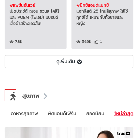
#แฟชั่นรันเวย์
#มิกซ์แอนด์แมทช์
เปิดประวัติ ฌอน ชวนล ไคสิริ
แจกลิสต์ 25 โทนสีสุภาพ ใส่ไว้
และ POEM (โพเอม) แบรนด์
ทุกข์ได้ เหมาะกับทั้งชายและ
เสื้อผ้าสร้างเอวสับ!
หญิง
7.8K
54.6K
1
ดูเพิ่มเติม
สุขภาพ
พ
อาหารสุขภาพ
ฟิตแอนด์เฟิร์ม
ยอดนิยม
ใหม่ล่าสุด