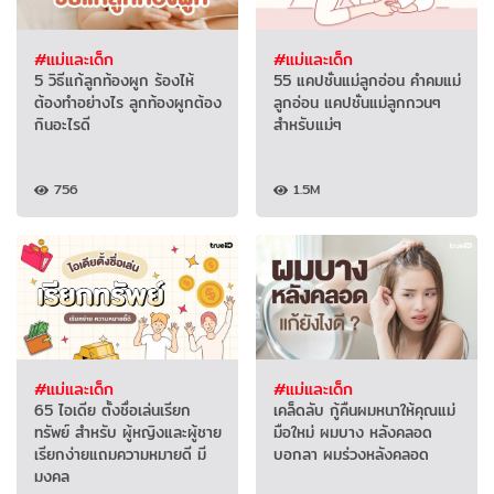
#แม่และเด็ก
#แม่และเด็ก
5 วิธีแก้ลูกท้องผูก ร้องไห้
55 แคปชั่นแม่ลูกอ่อน คำคมแม่
ต้องทำอย่างไร ลูกท้องผูกต้อง
ลูกอ่อน แคปชั่นแม่ลูกกวนๆ
กินอะไรดี
สำหรับแม่ๆ
756
1.5M
#แม่และเด็ก
#แม่และเด็ก
65 ไอเดีย ตั้งชื่อเล่นเรียก
เคล็ดลับ กู้คืนผมหนาให้คุณแม่
ทรัพย์ สำหรับ ผู้หญิงและผู้ชาย
มือใหม่ ผมบาง หลังคลอด
เรียกง่ายแถมความหมายดี มี
บอกลา ผมร่วงหลังคลอด
มงคล