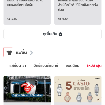
เสริมเกราะป้องกันผิว ลดผิว
เปลี่ยนและฝุ่นละออง ผิวแพ้
หมองคล้ำตามข้อพับ
ง่ายใช้อะไรดี ให้ผิวแข็งแรงเร่ง
ด่วน
1.3K
639
ดูเพิ่มเติม
แฟชั่น
ย์
แฟชั่นดารา
มิกซ์แอนด์แมทช์
ยอดนิยม
ใหม่ล่าสุด