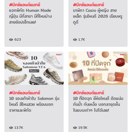
#มิกซ์แอนด์แมทช์
#มิกซ์แอนด์แมทช์
แจกพิกัด Human Made
นาฬิกา Casio ผู้หญิง สาย
ญี่ปุ่น มีกี่สาขา มีที่ไหนบ้าง
เหล็ก รุ่นไหนดี 2026 เรียบหรู
สายช้อปเช็กเลย!
ดูดี
623
1.7K
#มิกซ์แอนด์แมทช์
#มิกซ์แอนด์แมทช์
10 รองเท้าผ้าใบ Salomon รุ่น
10 ที่ปิดจุก ยี่ห้อไหนดี ติดแน่น
ไหนดี สีไหนสวย พร้อมบอก
กันน้ำ กันเหงื่อ บอกลาชุดชั้น
ราคาและพิกัด
ในแบบเก่าๆ ไปได้เลย!
13.7K
19.5K