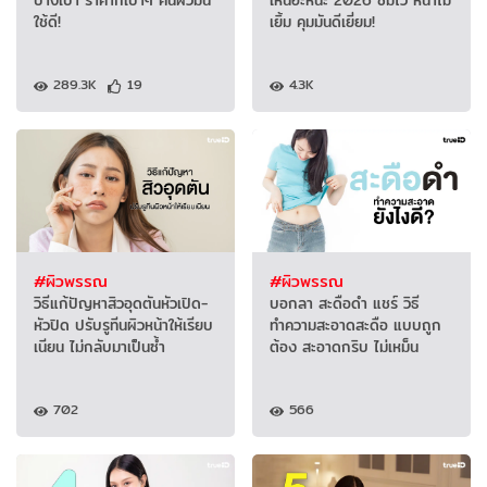
ใช้ดี!
เยิ้ม คุมมันดีเยี่ยม!
289.3K
19
4.3K
#ผิวพรรณ
#ผิวพรรณ
วิธีแก้ปัญหาสิวอุดตันหัวเปิด-
บอกลา สะดือดำ แชร์ วิธี
หัวปิด ปรับรูทีนผิวหน้าให้เรียบ
ทำความสะอาดสะดือ แบบถูก
เนียน ไม่กลับมาเป็นซ้ำ
ต้อง สะอาดกริบ ไม่เหม็น
702
566