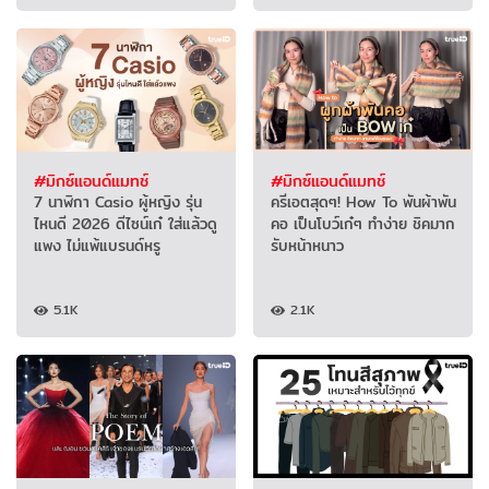
#มิกซ์แอนด์แมทช์
#มิกซ์แอนด์แมทช์
7 นาฬิกา Casio ผู้หญิง รุ่น
ครีเอตสุดๆ! How To พันผ้าพัน
ไหนดี 2026 ดีไซน์เก๋ ใส่แล้วดู
คอ เป็นโบว์เก๋ๆ ทำง่าย ชิคมาก
แพง ไม่แพ้แบรนด์หรู
รับหน้าหนาว
5.1K
2.1K