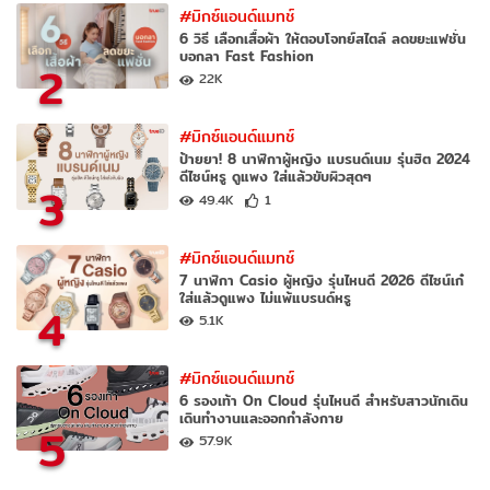
#มิกซ์แอนด์แมทช์
6 วิธี เลือกเสื้อผ้า ให้ตอบโจทย์สไตล์ ลดขยะแฟชั่น
บอกลา Fast Fashion
2
22K
#มิกซ์แอนด์แมทช์
ป้ายยา! 8 นาฬิกาผู้หญิง แบรนด์เนม รุ่นฮิต 2024
ดีไซน์หรู ดูแพง ใส่แล้วขับผิวสุดๆ
3
49.4K
1
#มิกซ์แอนด์แมทช์
7 นาฬิกา Casio ผู้หญิง รุ่นไหนดี 2026 ดีไซน์เก๋
ใส่แล้วดูแพง ไม่แพ้แบรนด์หรู
4
5.1K
#มิกซ์แอนด์แมทช์
6 รองเท้า On Cloud รุ่นไหนดี สำหรับสาวนักเดิน
เดินทำงานและออกกำลังกาย
5
57.9K