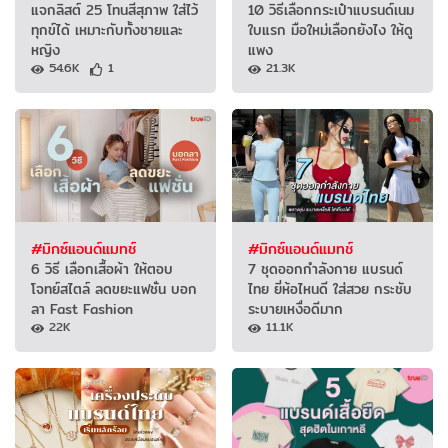
แจกลิสต์ 25 โทนสีสุภาพ ใส่ไว้
10 วิธีเลือกกระเป๋าแบรนด์เนม
ทุกข์ได้ เหมาะกับทั้งชายและ
ใบแรก มือใหม่เลือกยังไง ให้ดู
หญิง
แพง
54.6K
1
21.3K
#มิกซ์แอนด์แมทช์
#มิกซ์แอนด์แมทช์
6 วิธี เลือกเสื้อผ้า ให้ตอบ
7 ชุดออกกำลังกาย แบรนด์
โจทย์สไตล์ ลดขยะแฟชั่น บอก
ไทย ยี่ห้อไหนดี ใส่สวย กระชับ
ลา Fast Fashion
ระบายเหงื่อดีมาก
22K
11.1K