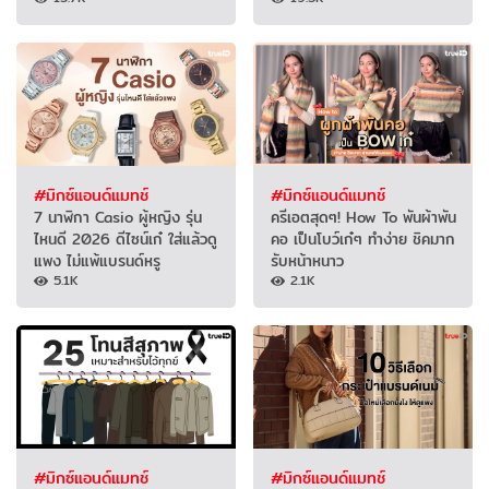
#มิกซ์แอนด์แมทช์
#มิกซ์แอนด์แมทช์
7 นาฬิกา Casio ผู้หญิง รุ่น
ครีเอตสุดๆ! How To พันผ้าพัน
ไหนดี 2026 ดีไซน์เก๋ ใส่แล้วดู
คอ เป็นโบว์เก๋ๆ ทำง่าย ชิคมาก
แพง ไม่แพ้แบรนด์หรู
รับหน้าหนาว
5.1K
2.1K
#มิกซ์แอนด์แมทช์
#มิกซ์แอนด์แมทช์