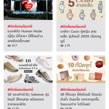
#มิกซ์แอนด์แมทช์
#มิกซ์แอนด์แมทช์
แจกพิกัด Human Made
นาฬิกา Casio ผู้หญิง สาย
ญี่ปุ่น มีกี่สาขา มีที่ไหนบ้าง
เหล็ก รุ่นไหนดี 2026 เรียบหรู
สายช้อปเช็กเลย!
ดูดี
617
1.7K
#มิกซ์แอนด์แมทช์
#มิกซ์แอนด์แมทช์
10 รองเท้าผ้าใบ Salomon รุ่น
10 ที่ปิดจุก ยี่ห้อไหนดี ติดแน่น
ไหนดี สีไหนสวย พร้อมบอก
กันน้ำ กันเหงื่อ บอกลาชุดชั้น
ราคาและพิกัด
ในแบบเก่าๆ ไปได้เลย!
13.7K
19.5K