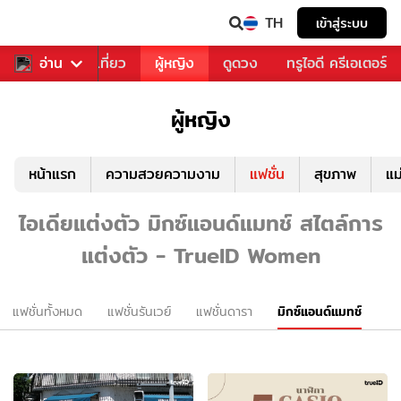
TH
เข้าสู่ระบบ
อาหาร
อ่าน
ท่องเที่ยว
ผู้หญิง
ดูดวง
ทรูไอดี ครีเอเตอร์
ผู้หญิง
หน้าแรก
ความสวยความงาม
แฟชั่น
สุขภาพ
แม
ไอเดียแต่งตัว มิกซ์แอนด์แมทช์ สไตล์การ
แต่งตัว - TrueID Women
แฟชั่นทั้งหมด
แฟชั่นรันเวย์
แฟชั่นดารา
มิกซ์แอนด์แมทช์