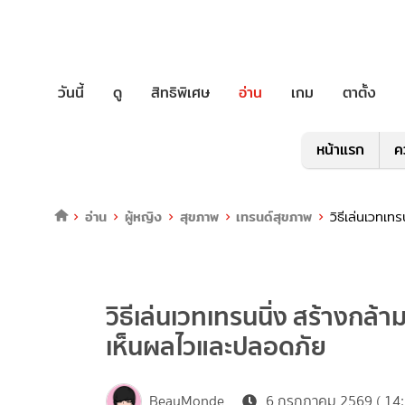
วันนี้
ดู
สิทธิพิเศษ
อ่าน
เกม
ตาตั้ง
หน้าแรก
ค
อ่าน
ผู้หญิง
สุขภาพ
เทรนด์สุขภาพ
วิธีเล่นเวทเท
วิธีเล่นเวทเทรนนิ่ง สร้างกล้ามเ
เห็นผลไวและปลอดภัย
BeauMonde
6 กรกฎาคม 2569 ( 14: