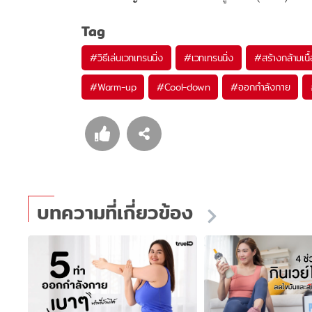
Tag
#
วิธีเล่นเวทเทรนนิ่ง
#
เวทเทรนนิ่ง
#
สร้างกล้ามเนื้
#
Warm-up
#
Cool-down
#
ออกกำลังกาย
บทความที่เกี่ยวข้อง