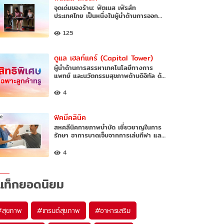
จุดเด่นของร้าน: ฟิตเนส เฟิรส์ท
ประเทศไทย เป็นหนึ่งในผู้นำด้านการออก…
125
ดูแล เฮลท์แคร์ (Capital Tower)
ผู้นำด้านการสรรหาเทคโนโลยีทางการ
แพทย์ และนวัตกรรมสุขภาพด้านดิจิทัล ด้…
4
ฟิคมีคลินิค
สหคลีนิคกายภาพบำบัด เชี่ยวชาญในการ
รักษา อาการบาดเจ็บจากการเล่นกีฬา แล…
4
แท็กยอดนิยม
#
สุขภาพ
#
เทรนด์สุขภาพ
#
อาหารเสริม