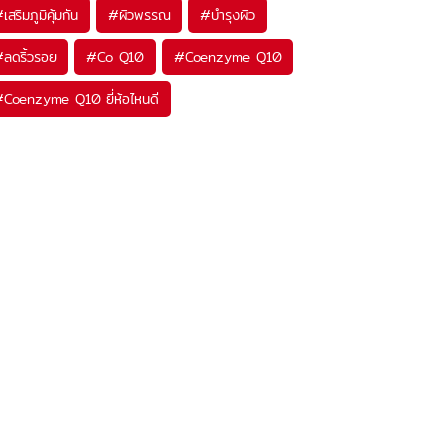
#
เสริมภูมิคุ้มกัน
#
ผิวพรรณ
#
บำรุงผิว
#
ลดริ้วรอย
#
Co Q10
#
Coenzyme Q10
#
Coenzyme Q10 ยี่ห้อไหนดี