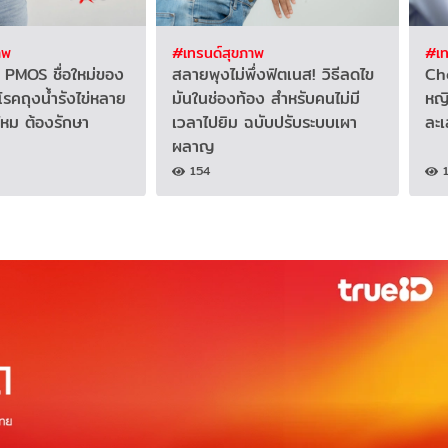
าพ
#เทรนด์สุขภาพ
#เท
ก PMOS ชื่อใหม่ของ
สลายพุงไม่พึ่งฟิตเนส! วิธีลดไข
Che
รคถุงน้ำรังไข่หลาย
มันในช่องท้อง สำหรับคนไม่มี
หญิ
ไหม ต้องรักษา
เวลาไปยิม ฉบับปรับระบบเผา
ละ
ผลาญ
154