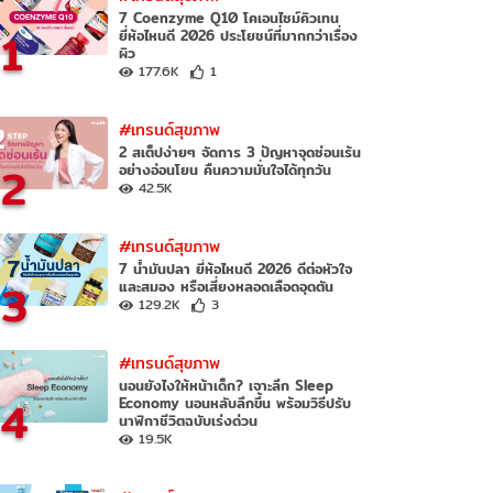
7 Coenzyme Q10 โคเอนไซม์คิวเทน
1
ยี่ห้อไหนดี 2026 ประโยชน์ที่มากกว่าเรื่อง
ผิว
177.6K
1
#เทรนด์สุขภาพ
2 สเต็ปง่ายๆ จัดการ 3 ปัญหาจุดซ่อนเร้น
2
อย่างอ่อนโยน คืนความมั่นใจได้ทุกวัน
42.5K
#เทรนด์สุขภาพ
7 น้ำมันปลา ยี่ห้อไหนดี 2026 ดีต่อหัวใจ
3
และสมอง หรือเสี่ยงหลอดเลือดอุดตัน
129.2K
3
#เทรนด์สุขภาพ
นอนยังไงให้หน้าเด็ก? เจาะลึก Sleep
4
Economy นอนหลับลึกขึ้น พร้อมวิธีปรับ
นาฬิกาชีวิตฉบับเร่งด่วน
19.5K