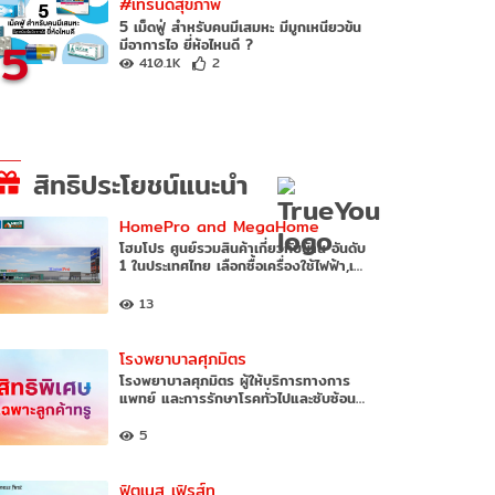
#เทรนด์สุขภาพ
5 เม็ดฟู่ สำหรับคนมีเสมหะ มีมูกเหนียวข้น
5
มีอาการไอ ยี่ห้อไหนดี ?
410.1K
2
สิทธิประโยชน์แนะนำ
HomePro and MegaHome
โฮมโปร ศูนย์รวมสินค้าเกี่ยวกับบ้าน อันดับ
1 ในประเทศไทย เลือกซื้อเครื่องใช้ไฟฟ้า,เ…
13
โรงพยาบาลศุภมิตร
โรงพยาบาลศุภมิตร ผู้ให้บริการทางการ
แพทย์ และการรักษาโรคทั่วไปและซับซ้อน…
5
ฟิตเนส เฟิรส์ท