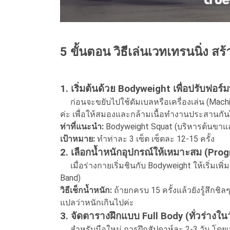
5 ขั้นตอน วิธีเล่นเวทเทรนนิ่ง สร
1. เริ่มต้นด้วย Bodyweight เพื่อปรับฟอร์
ก่อนจะขยับไปใช้ดัมเบลหรือเครื่องเล่น (Machi
ค่ะ เพื่อให้สมองและกล้ามเนื้อทำงานประสานกันไ
ท่าที่แนะนำ:
Bodyweight Squat (บริหารต้นขาแ
เป้าหมาย:
ทำท่าละ 3 เซ็ต เซ็ตละ 12-15 ครั้ง
2. เลือกน้ำหนักอุปกรณ์ให้เหมาะสม (Prog
เมื่อร่างกายเริ่มชินกับ Bodyweight ให้เริ่มเพ
Band)
วิธีเช็กน้ำหนัก:
ถ้ายกครบ 15 ครั้งแล้วยังรู้สึกชิลๆ
แปลว่าหนักเกินไปค่ะ
3. จัดตารางฝึกแบบ Full Body (ทั่วร่างในว
สำหรับมือใหม่ การฝึกสัปดาห์ละ 2-3 วัน โดยเน้นก