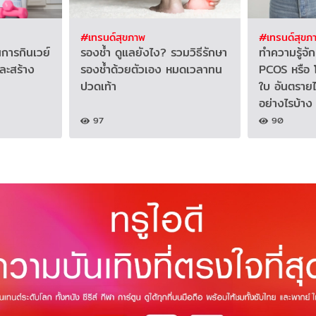
#เทรนด์สุขภาพ
#เทรนด์สุขภ
ในการกินเวย์
รองช้ำ ดูแลยังไง? รวมวิธีรักษา
ทำความรู้จั
และสร้าง
รองช้ำด้วยตัวเอง หมดเวลาทน
PCOS หรือ โ
ปวดเท้า
ใบ อันตราย
อย่างไรบ้าง
97
90