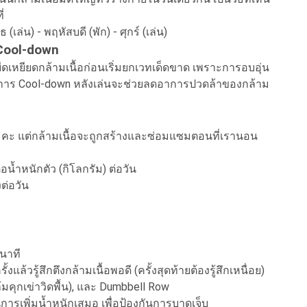
่
ธ (เล่น) - พฤหัสบดี (พัก) - ศุกร์ (เล่น)
Cool-down
ดเหยียดกล้ามเนื้อก่อนเริ่มยกเวทเด็ดขาด เพราะการอบอุ่น
การ Cool-down หลังเล่นจะช่วยลดอาการปวดล้าของกล้าม
ะคะ แต่กล้ามเนื้อจะถูกสร้างและซ่อมแซมตอนที่เรานอน
อน้ำหนักตัว (กิโลกรัม) ต่อวัน
งต่อวัน
 นาที
้งแล้วรู้สึกตึงกล้ามเนื้อพอดี (ครั้งสุดท้ายต้องรู้สึกเหนื่อย)
้มคุกเข่าวิดพื้น), และ Dumbbell Row
อนการเพิ่มน้ำหนักเสมอ เพื่อป้องกันการบาดเจ็บ