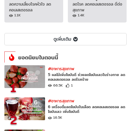
ลดความเสี่ยงโรคหัวใจ ลด
ลดโรค ลดคอเลสเตอรอล ดีต่อ
คอเลสเตอรอล
สุขภาพ
1.1K
1.4K
ดูเพิ่มเติม
ยอดนิยมในตอนนี้
#อาหารสุขภาพ
5 ผลไม้เพิ่มไขมันดี ช่วยลดไขมันเลวในร่างกาย ลด
คอเลสเตอรอล ลดโรคร้าย
1
66.5K
1
#อาหารสุขภาพ
6 เครื่องดื่มลดไขมันในเลือด ลดคอเลสเตอรอล ลด
ไขมันเลว เพิ่มไขมันดี
2
16.5K