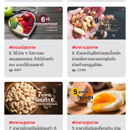
#เทรนด์สุขภาพ
#อาหารสุขภาพ
6 วิธีง่าย ๆ ในการลด
9 ถั่วและธัญพืชช่วยลดน้ำหนัก
คอเลสเตอรอล ทำได้ด้วยตัว
ช่วยเพิ่มการเผาผลาญไขมัน
เอง แบบวิธีธรรมชาติ
ช่วยต้านอนุมูลอิสระ
607
13.9K
#อาหารสุขภาพ
#อาหารสุขภาพ
7 อาหารมีกรดไขมันโอเมก้า 6
5 อาหารไขมันสูงที่ควรกิน ช่วย