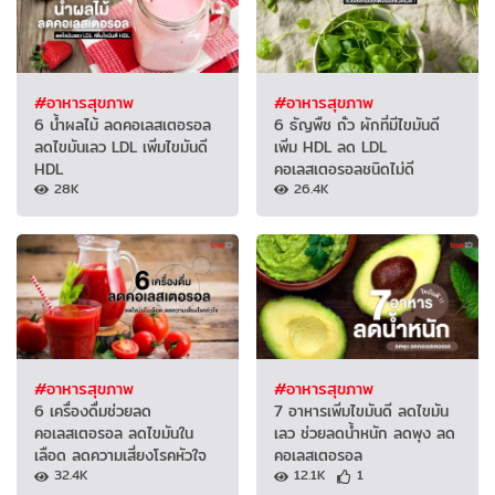
#อาหารสุขภาพ
#อาหารสุขภาพ
6 น้ำผลไม้ ลดคอเลสเตอรอล
6 ธัญพืช ถั่ว ผักที่มีไขมันดี
ลดไขมันเลว LDL เพิ่มไขมันดี
เพิ่ม HDL ลด LDL
HDL
คอเลสเตอรอลชนิดไม่ดี
28K
26.4K
#อาหารสุขภาพ
#อาหารสุขภาพ
6 เครื่องดื่มช่วยลด
7 อาหารเพิ่มไขมันดี ลดไขมัน
คอเลสเตอรอล ลดไขมันใน
เลว ช่วยลดน้ำหนัก ลดพุง ลด
เลือด ลดความเสี่ยงโรคหัวใจ
คอเลสเตอรอล
32.4K
12.1K
1