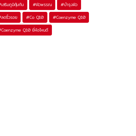
#
เสริมภูมิคุ้มกัน
#
ผิวพรรณ
#
บำรุงผิว
#
ลดริ้วรอย
#
Co Q10
#
Coenzyme Q10
#
Coenzyme Q10 ยี่ห้อไหนดี