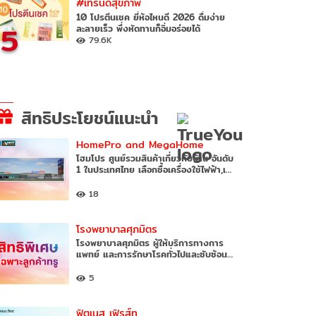
#เทรนด์สุขภาพ
10 โปรตีนเชค ยี่ห้อไหนดี 2026 ดื่มง่าย
5
ละลายเร็ว พึ่งหัดทานก็อิ่มอร่อยได้
79.6K
สิทธิประโยชน์แนะนำ
HomePro and MegaHome
โฮมโปร ศูนย์รวมสินค้าเกี่ยวกับบ้าน อันดับ
1 ในประเทศไทย เลือกซื้อเครื่องใช้ไฟฟ้า,เ…
18
โรงพยาบาลศุภมิตร
โรงพยาบาลศุภมิตร ผู้ให้บริการทางการ
แพทย์ และการรักษาโรคทั่วไปและซับซ้อน…
5
ฟิตเนส เฟิรส์ท