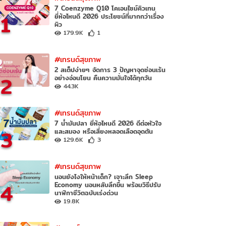
7 Coenzyme Q10 โคเอนไซม์คิวเทน
1
ยี่ห้อไหนดี 2026 ประโยชน์ที่มากกว่าเรื่อง
ผิว
179.9K
1
#เทรนด์สุขภาพ
2 สเต็ปง่ายๆ จัดการ 3 ปัญหาจุดซ่อนเร้น
2
อย่างอ่อนโยน คืนความมั่นใจได้ทุกวัน
44.3K
#เทรนด์สุขภาพ
7 น้ำมันปลา ยี่ห้อไหนดี 2026 ดีต่อหัวใจ
3
และสมอง หรือเสี่ยงหลอดเลือดอุดตัน
129.6K
3
#เทรนด์สุขภาพ
นอนยังไงให้หน้าเด็ก? เจาะลึก Sleep
4
Economy นอนหลับลึกขึ้น พร้อมวิธีปรับ
นาฬิกาชีวิตฉบับเร่งด่วน
19.8K