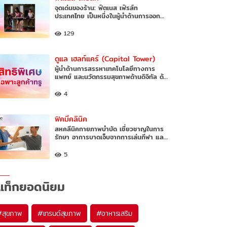
จุดเด่นของร้าน: ฟิตเนส เฟิรส์ท
ประเทศไทย เป็นหนึ่งในผู้นำด้านการออก…
129
ดูแล เฮลท์แคร์ (Capital Tower)
ผู้นำด้านการสรรหาเทคโนโลยีทางการ
แพทย์ และนวัตกรรมสุขภาพด้านดิจิทัล ด้…
4
ฟิคมีคลินิค
สหคลีนิคกายภาพบำบัด เชี่ยวชาญในการ
รักษา อาการบาดเจ็บจากการเล่นกีฬา แล…
5
แท็กยอดนิยม
#
สุขภาพ
#
เทรนด์สุขภาพ
#
อาหารเสริม