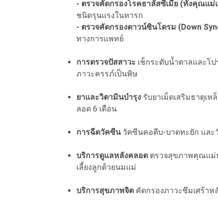
- ตรวจคัดกรองโรคธาลัสซีเมีย (ทั้งคุณแม่
ชนิดรุนแรงในทารก
- ตรวจคัดกรองดาวน์ซินโดรม (Down Sy
ทางการแพทย์
การตรวจปัสสาวะ
เช็กระดับน้ำตาลและโปรต
ภาวะครรภ์เป็นพิษ
ยาและวิตามินบำรุง
รับยาเม็ดเสริมธาตุเห
ลอด 6 เดือน
การฉีดวัคซีน
วัคซีนคอตีบ-บาดทะยัก และวั
บริการดูแลหลังคลอด
ตรวจสุขภาพคุณแม่ห
เลี้ยงลูกด้วยนมแม่
บริการสุขภาพจิต
คัดกรองภาวะซึมเศร้าห