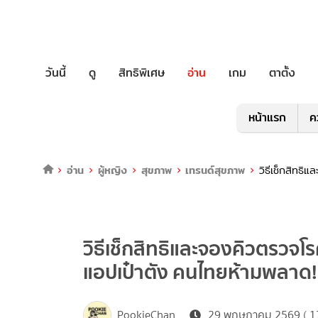
วันนี้
ดู
สิทธิพิเศษ
อ่าน
เกม
ตาตั้ง
หน้าแรก
ค
อ่าน
ผู้หญิง
สุขภาพ
เทรนด์สุขภาพ
วิธีเช็กสิทธ
วิธีเช็กสิทธิและจองคิวตรวจโ
แอปเป๋าตัง คนไทยห้ามพลาด!
PookieChan
29 พฤษภาคม 2569 ( 17