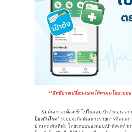
**สิทธิอาจเปลี่ยนแปลงได้ตามนโยบายของภ
เริ่มต้นเราจะต้องเข้าไปในแอปเป๋าตังก่อน จากนั
ป้องกันโรค"
ระบบจะลิสต์เฉพาะรายการที่คุณสาม
บ้านคุณทันทีค่ะ โดยระบบของแอปเป๋าตังจะทำการ