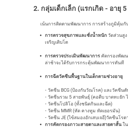
2. กลุ่มเด็กเล็ก (แรกเกิด - อายุ 5 
เน้นการติดตามพัฒนาการ การสร้างภูมิคุ้มก
การตรวจสุขภาพและชั่งน้ำหนัก
วัดส่วนส
เจริญเติบโต
การตรวจประเมินพัฒนาการ
คัดกรองพัฒน
ล่าช้าจะได้รับการกระตุ้นพัฒนาการทันที
การฉีดวัคซีนพื้นฐานในเด็กตามช่วงอายุ
- วัคซีน BCG (ป้องกันวัณโรค) และวัคซีนตั
- วัคซีนรวม 5 สายพันธุ์ (คอตีบ บาดทะยัก ไ
- วัคซีนโปลิโอ (ทั้งชนิดกินและฉีด)
- วัคซีน MMR (หัด คางทูม หัดเยอรมัน)
- วัคซีน JE (ไข้สมองอักเสบเจอี)วัคซีนโรต
การคัดกรองภาวะสายตาและสายตาสั้น
ในเ