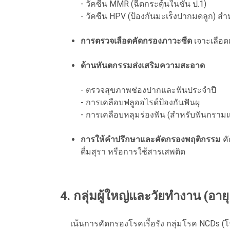
- วัคซีน MMR (ฉีดกระตุ้นในชั้น ป.1)
- วัคซีน HPV (ป้องกันมะเร็งปากมดลูก) สำห
การตรวจเลือดคัดกรองภาวะซีด
เจาะเลือดเ
ด้านทันตกรรมส่งเสริมความสะอาด
- ตรวจสุขภาพช่องปากและฟันประจำปี
- การเคลือบฟลูออไรด์ป้องกันฟันผุ
- การเคลือบหลุมร่องฟัน (สำหรับฟันกรามแ
การให้คำปรึกษาและคัดกรองพฤติกรรม
คั
ดื่มสุรา หรือการใช้สารเสพติด
4. กลุ่มผู้ใหญ่และวัยทำงาน (อายุ
เน้นการคัดกรองโรคเรื้อรัง กลุ่มโรค NCDs (โรค