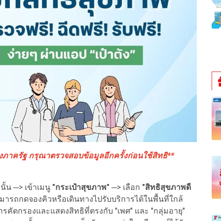
าครัฐ กรุณาตรวจสอบข้อมูลอีกครั้งก่อนใช้สิทธิ**
้น ─> เข้าเมนู
"กระเป๋าสุขภาพ"
─> เลือก
"สิทธิสุขภาพดี
ารถกดจองคิวหรือเดินทางไปรับบริการได้ในพื้นที่ใกล้
คัดกรองและแสดงสิทธิที่ตรงกับ "เพศ" และ "กลุ่มอายุ"