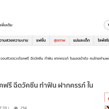
เพิ่มเติม
วามสวยความงาม
แฟชั่น
สุขภาพ
แม่และเด็ก
ไลฟ์สไ
ิและจองคิวตรวจโรคฟรี ฉีดวัคซีน ทำฟัน ฝากครรภ์ ในแอปเป๋าตัง คนไทยห้ามพ
รคฟรี ฉีดวัคซีน ทำฟัน ฝากครรภ์ ใน
:39 )
294