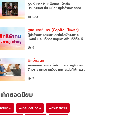
จุดเด่นของร้าน: ฟิตเนส เฟิรส์ท
ประเทศไทย เป็นหนึ่งในผู้นำด้านการออก…
120
ดูแล เฮลท์แคร์ (Capital Tower)
ผู้นำด้านการสรรหาเทคโนโลยีทางการ
แพทย์ และนวัตกรรมสุขภาพด้านดิจิทัล ด้…
4
ฟิคมีคลินิค
สหคลีนิคกายภาพบำบัด เชี่ยวชาญในการ
รักษา อาการบาดเจ็บจากการเล่นกีฬา แล…
3
แท็กยอดนิยม
#
สุขภาพ
#
เทรนด์สุขภาพ
#
อาหารเสริม