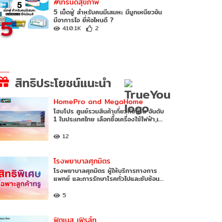
#เทรนด์สุขภาพ
5 เม็ดฟู่ สำหรับคนมีเสมหะ มีมูกเหนียวข้น
5
มีอาการไอ ยี่ห้อไหนดี ?
410.1K
2
สิทธิประโยชน์แนะนำ
HomePro and MegaHome
โฮมโปร ศูนย์รวมสินค้าเกี่ยวกับบ้าน อันดับ
1 ในประเทศไทย เลือกซื้อเครื่องใช้ไฟฟ้า,เ…
12
โรงพยาบาลศุภมิตร
โรงพยาบาลศุภมิตร ผู้ให้บริการทางการ
แพทย์ และการรักษาโรคทั่วไปและซับซ้อน…
5
ฟิตเนส เฟิรส์ท