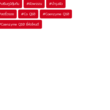
#
เสริมภูมิคุ้มกัน
#
ผิวพรรณ
#
บำรุงผิว
#
ลดริ้วรอย
#
Co Q10
#
Coenzyme Q10
#
Coenzyme Q10 ยี่ห้อไหนดี