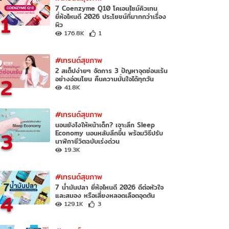
7 Coenzyme Q10 โคเอนไซม์คิวเทน
1
ยี่ห้อไหนดี 2026 ประโยชน์ที่มากกว่าเรื่อง
ผิว
176.8K
1
#เทรนด์สุขภาพ
2 สเต็ปง่ายๆ จัดการ 3 ปัญหาจุดซ่อนเร้น
2
อย่างอ่อนโยน คืนความมั่นใจได้ทุกวัน
41.8K
#เทรนด์สุขภาพ
นอนยังไงให้หน้าเด็ก? เจาะลึก Sleep
3
Economy นอนหลับลึกขึ้น พร้อมวิธีปรับ
นาฬิกาชีวิตฉบับเร่งด่วน
19.3K
#เทรนด์สุขภาพ
7 น้ำมันปลา ยี่ห้อไหนดี 2026 ดีต่อหัวใจ
4
และสมอง หรือเสี่ยงหลอดเลือดอุดตัน
129.1K
3