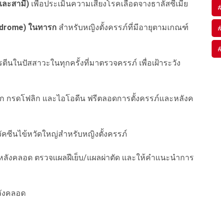
และสามี)
เพื่อประเมินความเสี่ยงโรคเลือดจางธาลัสซีเมีย
ndrome) ในทารก
สำหรับหญิงตั้งครรภ์ที่มีอายุตามเกณฑ์
ีนในปัสสาวะในทุกครั้งที่มาตรวจครรภ์ เพื่อเฝ้าระวัง
ล็ก กรดโฟลิก และไอโอดีน ฟรีตลอดการตั้งครรภ์และหลังค
คซีนไข้หวัดใหญ่สำหรับหญิงตั้งครรภ์
ลังคลอด ตรวจแผลฝีเย็บ/แผลผ่าตัด และให้คำแนะนำการ
ลังคลอด