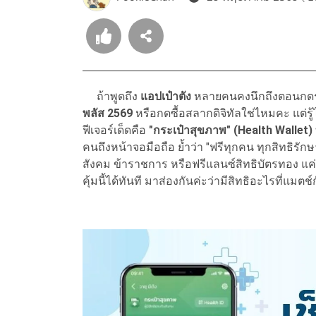
ถ้าพูดถึง
แอปเป๋าตัง
หลายคนคงนึกถึงตอนกดรับเ
พลัส 2569
หรือกดซื้อสลากดิจิทัลใช่ไหมคะ แต่รู้
ฟีเจอร์เด็ดคือ
"กระเป๋าสุขภาพ" (Health Wallet)
คนถึงหน้าจอมือถือ ย้ำว่า "ฟรีทุกคน ทุกสิทธิร
สังคม ข้าราชการ หรือฟรีแลนซ์สิทธิบัตรทอง แค
คุ้มนี้ได้ทันที มาส่องกันค่ะว่ามีสิทธิอะไรที่แมต