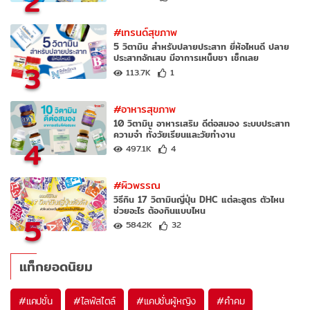
2
#เทรนด์สุขภาพ
5 วิตามิน สำหรับปลายประสาท ยี่ห้อไหนดี ปลาย
ประสาทอักเสบ มีอาการเหน็บชา เช็กเลย
3
113.7K
1
#อาหารสุขภาพ
10 วิตามิน อาหารเสริม ดีต่อสมอง ระบบประสาท
ความจำ ทั้งวัยเรียนและวัยทำงาน
4
497.1K
4
#ผิวพรรณ
วิธีกิน 17 วิตามินญี่ปุ่น DHC แต่ละสูตร ตัวไหน
ช่วยอะไร ต้องกินแบบไหน
5
584.2K
32
แท็กยอดนิยม
#
แคปชั่น
#
ไลฟ์สไตล์
#
แคปชั่นผู้หญิง
#
คำคม