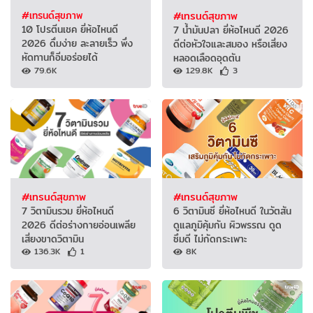
#เทรนด์สุขภาพ
#เทรนด์สุขภาพ
10 โปรตีนเชค ยี่ห้อไหนดี
7 น้ำมันปลา ยี่ห้อไหนดี 2026
2026 ดื่มง่าย ละลายเร็ว พึ่ง
ดีต่อหัวใจและสมอง หรือเสี่ยง
หัดทานก็อิ่มอร่อยได้
หลอดเลือดอุดตัน
79.6K
129.8K
3
#เทรนด์สุขภาพ
#เทรนด์สุขภาพ
7 วิตามินรวม ยี่ห้อไหนดี
6 วิตามินซี ยี่ห้อไหนดี ในวัตสัน
2026 ดีต่อร่างกายอ่อนเพลีย
ดูแลภูมิคุ้มกัน ผิวพรรณ ดูด
เสี่ยงขาดวิตามิน
ซึมดี ไม่กัดกระเพาะ
136.3K
1
8K