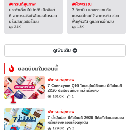
#เทรนด์สุขภาพ
#ผิวพรรณ
ประจำเดือนไม่ปกติ! เปิดลิสต์
7 วิตามิน แอสตาแซนธิน
6 อาหารเสริมไฟโตเอสโตรเจน
แบรนด์ไหนดี? อาหารผิว ช่วย
ปรับสมดุลฮอร์โมน
ฟื้นฟูผิวใส ดูแลการอักเสบ
2.1K
1.3K
ดูเพิ่มเติม
ยอดนิยมในตอนนี้
#เทรนด์สุขภาพ
7 Coenzyme Q10 โคเอนไซม์คิวเทน ยี่ห้อไหนดี
2026 ประโยชน์ที่มากกว่าเรื่องผิว
1
181.6K
1
#เทรนด์สุขภาพ
7 น้ำมันปลา ยี่ห้อไหนดี 2026 ดีต่อหัวใจและสมอง
หรือเสี่ยงหลอดเลือดอุดตัน
129.8K
3