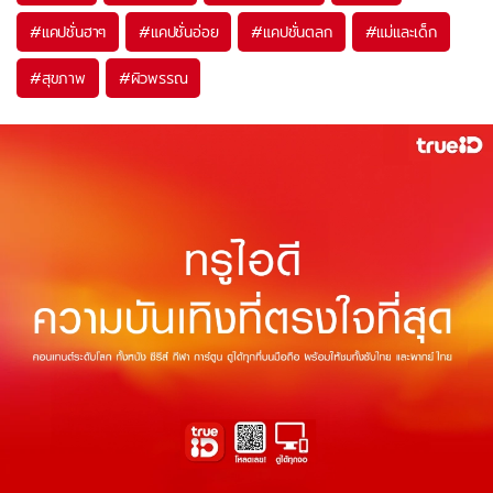
#
แคปชั่นฮาๆ
#
แคปชั่นอ่อย
#
แคปชั่นตลก
#
แม่และเด็ก
#
สุขภาพ
#
ผิวพรรณ