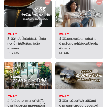
#D.I.Y
#D.I.Y
3 วิธีกำจัดน้ำมันใช้แล้ว น้ำมัน
4 วิธีลดความร้อนภายในบ้าน
ทอดซ้ำ ให้เป็นมิตรกับสิ่ง
บ้านเย็นสบายไม่ต้องเปลืองไฟ
แวดล้อม
เปิดแอร์
24.3K
2.1K
#D.I.Y
#D.I.Y
4 ไอเดียวางกระถางต้นไม้ใน
3 วิธีการป้องกันสัตว์มีพิษเข้า
บ้าน ให้สวยดูดี แม้อยู่ในพื้นที่
บ้าน หน้าฝนแบบนี้ ต้องระวัง!!