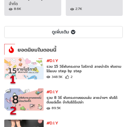
จำกัด
8.6K
2.7K
ดูเพิ่มเติม
ยอดนิยมในตอนนี้
#D.I.Y
รวม 15 วิธีพับกระดาษ โอริกามิ ลายน่ารัก พับตาม
ได้แบบ step by step
1
348.5K
2
#D.I.Y
รวม 8 วิธี พับกระดาษของเล่น ลายง่ายๆ พับได้
ตั้งแต่เด็ก จำกันได้รึเปล่า
2
89.5K
#D.I.Y