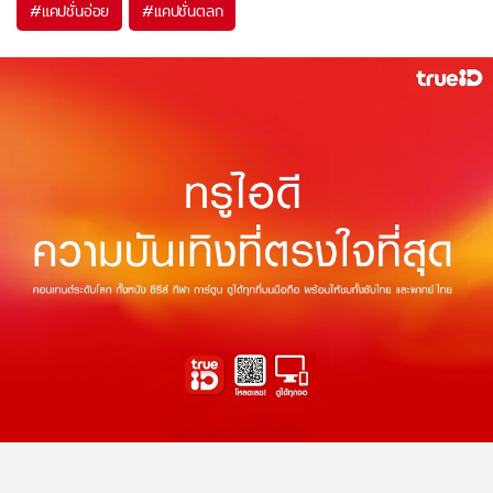
#
แคปชั่นอ่อย
#
แคปชั่นตลก