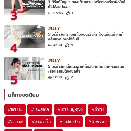
3 วิธีแก้ปัญหา รองเท้าหลวม...พรีออเดอร์มาผิดไซส์
ก็ไม่ต้องกังวล
3
96.6K
1
#D.I.Y
5 วิธีกำจัดคราบเหลืองบนเสื้อผ้า ฝังแน่นแค่ไหนก็
กลับมาสะอาดได้ทันที
4
45.9K
5
#D.I.Y
5 วิธีกำจัดกลิ่นเสื้อผ้าเหม็นอับ แก้กลิ่นให้หอมแบบ
ใส่ได้เลยไม่ต้องซักซ้ำ
5
10.7K
2
แท็กยอดนิยม
#
แคปชั่น
#
ไลฟ์สไตล์
#
แคปชั่นผู้หญิง
#
คำคม
#
สุขภาพ
#
แม่และเด็ก
#
แคปชั่นฮาๆ
#
ผิวพรรณ