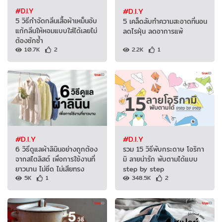
#D.I.Y
#D.I.Y
5 วิธีกำจัดกลิ่นเสื้อผ้าเหม็นอับ
5 เคล็ดลับทำความสะอาดที่นอน
แก้กลิ่นให้หอมแบบใส่ได้เลยไม่
ลดไรฝุ่น ลดอาการแพ้
ต้องซักซ้ำ
10.7K
2
2.2K
1
#D.I.Y
#D.I.Y
6 วิธีดูแลผ้าลินินอย่างถูกต้อง
รวม 15 วิธีพับกระดาษ โอริกา
จากสไตลิสต์ เพื่อการใช้งานที่
มิ ลายน่ารัก พับตามได้แบบ
ยาวนาน ไม่ซีด ไม่เสียทรง
step by step
5K
1
348.5K
2