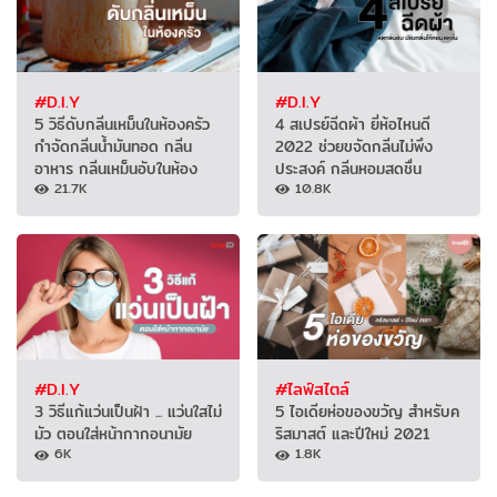
#D.I.Y
#D.I.Y
5 วิธีดับกลิ่นเหม็นในห้องครัว
4 สเปรย์ฉีดผ้า ยี่ห้อไหนดี
กำจัดกลิ่นน้ำมันทอด กลิ่น
2022 ช่วยขจัดกลิ่นไม่พึง
อาหาร กลิ่นเหม็นอับในห้อง
ประสงค์ กลิ่นหอมสดชื่น
21.7K
10.8K
#D.I.Y
#ไลฟ์สไตล์
3 วิธีแก้แว่นเป็นฝ้า ... แว่นใสไม่
5 ไอเดียห่อของขวัญ สำหรับค
มัว ตอนใส่หน้ากากอนามัย
ริสมาสต์ และปีใหม่ 2021
6K
1.8K