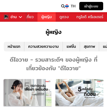
TH
เข้าสู่ระบบ
อาหาร
อ่าน
ท่องเที่ยว
ผู้หญิง
ดูดวง
ทรูไอดี ครีเอเตอร์
ผู้หญิง
หน้าแรก
ความสวยความงาม
แฟชั่น
สุขภาพ
แม
ดีไอวาย - รวมสาระดีๆ ของผู้หญิง ที่
เกี่ยวข้องกับ "ดีไอวาย"