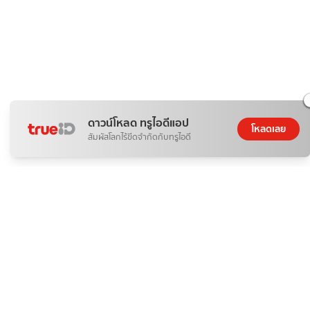
ดาวน์โหลด ทรูไอดีแอป
โหลดเลย
สัมผัสโลกไร้ขีดจำกัดกับทรูไอดี