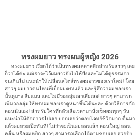
ทรงผมยาว ทรงผมผู้หญิง 2026
ทรงผมยาว เรียกได้ว่าเป็นทรงผมคลาสสิกสำหรับสาวๆ เลย
ก็ว่าได้ค่ะ แต่เราจะไว้ผมยาวยังไงให้ปังและไม่ได้ดูธรรมดา
จนเกินไป แนะนำให้เปลี่ยนสไตล์ทรงผมยาวของเราใหม่! โดย
สาวๆ ผมยาวคนไหนที่เบื่อผมตรงแล้ว และรู้สึกว่าผมของเรา
นั้นดูบาง ลีบแบน และไม่มีวอลลุ่มเอาเสียเลย! สาวๆ สามารถ
เพิ่มวอลลุ่มให้ทรงผมของเราดูหนาขึ้นได้นะคะ ด้วยวิธีการดัด
ลอนนั่นเอง! สำหรับใครที่กลัวเสียเวลามานั่งเซ็ทผมทุกๆ วัน
แนะนำให้ดัดถาวรไปเลย บอกเลยว่าตอบโจทย์ชีวิตมาก ตื่นมา
แล้วผมสวยเป๊ะทันที! ไม่ว่าจะเป็นผมลอนเล็ก ลอนใหญ่ ลอน
คลื่น หรือผมหยิก สาวๆ สามารถเลือกได้ตามชอบเลย สวยปัง