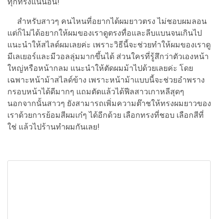
ทุกทรงแน่นอน!
สำหรับสาวๆ คนไหนที่อยากได้ผมยาวตรง ไม่ชอบผมลอน
แต่ก็ไม่ได้อยากให้ผมของเราดูตรงทื่อและลีบแบนจนเกินไป
แนะนำให้สไลด์ผมเลยค่ะ เพราะวิธีนี้จะช่วยทำให้ผมของเราดู
มีเลเยอร์และมีวอลลุ่มมากขึ้นได้ ส่วนใครที่รู้สึกว่าตัวเองหน้า
ใหญ่หรือหน้ากลม แนะนำให้ตัดผมม้าไปด้วยเลยค่ะ โดย
เฉพาะหน้าม้าสไลด์ข้าง เพราะหน้าม้าแบบนี้จะช่วยอำพราง
กรอบหน้าได้ดีมากๆ แถมตัดแล้วได้ฟีลสาวเกาหลีสุดๆ
นอกจากนั้นสาวๆ ยังสามารถเพิ่มความต๊าชให้ทรงผมยาวของ
เราด้วยการย้อมสีผมเก๋ๆ ได้อีกด้วย เลือกทรงที่ชอบ เลือกสีที่
ใช่ แล้วไปร้านทำผมกันเลย!