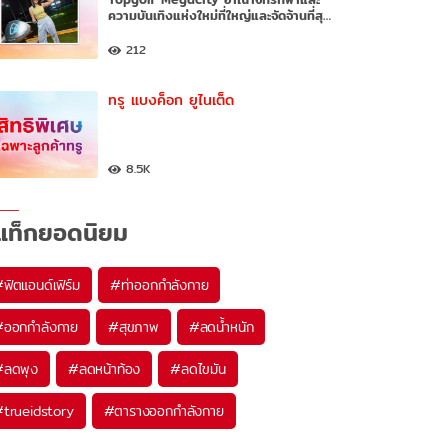
ความบันเทิงแห่งใหม่ที่ใหญ่และจัดจ้านที่สุ…
212
ทรู แบงค็อก ยูไนเต็ด
8.5K
แท็กยอดนิยม
#
ฟิตแอนด์เฟิร์ม
#
ท่าออกกำลังกาย
#
ออกกำลังกาย
#
สุขภาพ
#
ลดน้ำหนัก
#
ลดพุง
#
ลดหน้าท้อง
#
ลดไขมัน
#
trueidstory
#
ตารางออกกำลังกาย