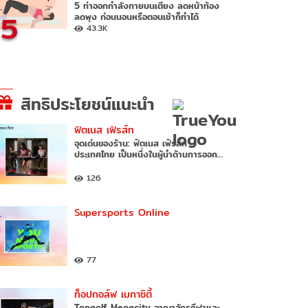
5 ท่าออกกำลังกายบนเตียง ลดหน้าท้อง
5
ลดพุง ก่อนนอนหรือตอนเช้าก็ทำได้
43.3K
สิทธิประโยชน์แนะนำ
ฟิตเนส เฟิรส์ท
จุดเด่นของร้าน: ฟิตเนส เฟิรส์ท
ประเทศไทย เป็นหนึ่งในผู้นำด้านการออก…
126
Supersports Online
77
ท็อปกอล์ฟ เมกาซิตี้
Topgolf Megacity อาณาจักรกีฬาและ