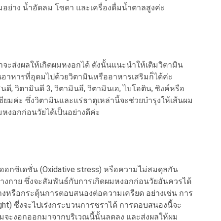
มอย่าง น้ำอัดลม โซดา และเครื่องดื่มน้ำตาลสูงค่ะ
ส่งผลให้เกิดผมหงอกได้ ดังนั้นแนะนำให้เติมวิตามิน
็นอาหารที่อุดมไปด้วยวิตามินหรืออาหารเสริมก็ได้ค่ะ
มินดี, วิตามินดี 3, วิตามินอี, วิตามินเอ, ไบโอติน, ซิงค์หรือ
ซียมค่ะ ซึ่งวิตามินและแร่ธาตุเหล่านี้จะช่วยบำรุงให้เส้นผม
งอกก่อนวัยได้เป็นอย่างดีค่ะ
อกซิเดชั่น (Oxidative stress) หรือความไม่สมดุลกัน
างกาย ซึ่งจะสัมพันธ์กับการเกิดผมหงอกก่อนวัยอันควรได้
ร้างหรือกระตุ้นการตอบสนองต่อความเครียด อย่างเช่น การ
light) ซึ่งจะไปเร่งกระบวนการชราได้ การตอบสนองนี้จะ
นผมจะงอกออกมาจากบริเวณนี้นั้นลดลง และส่งผลให้ผม