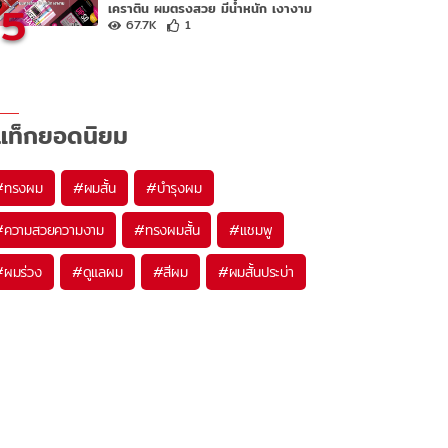
5
เคราติน ผมตรงสวย มีน้ำหนัก เงางาม
67.7K
1
แท็กยอดนิยม
#
ทรงผม
#
ผมสั้น
#
บำรุงผม
#
ความสวยความงาม
#
ทรงผมสั้น
#
แชมพู
#
ผมร่วง
#
ดูแลผม
#
สีผม
#
ผมสั้นประบ่า