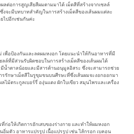
ส่งผลต่อการสูญเสียสีผมตามมาได้ เม็ดสีที่สร้างจากเซลล์
e) ซึ่งจะมีบทบาทสำคัญในการสร้างเม็ดสีของเส้นผมแต่ละ
หายไปอีกเช่นกันค่ะ
 เพื่อป้องกันและลดผมหงอก โดยแนะนำให้กินอาหารที่มี
ล์ที่มีส่วนรับผิดชอบในการสร้างเม็ดสีของเส้นผมได้
ะมีน้ำตาลน้อยและมีสารต้านอนุมูลอิสระ ซึ่งจะสามารถช่วย
ี่ในการรักษาเม็ดสีในรูขุมขนบนศีรษะที่ซึ่งเส้นผมจะงอกออกมา
น ผลไม้ตระกูลเบอร์รี่ องุ่นแดง ผักใบเขียว สมุนไพรและเครื่อง
ารที่ก่อให้เกิดการอักเสบของร่างกาย และทำให้ผมหงอก
นอิ่มตัว อาหารแปรรูป เนื้อแปรรูป เช่น ไส้กรอก เบคอน