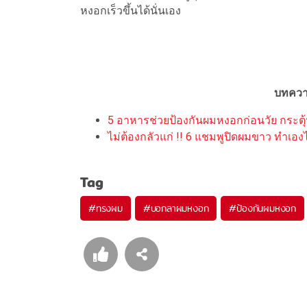
หงอกเร็วขึ้นได้นั่นเอง
บทควา
5 อาหารช่วยป้องกันผมหงอกก่อนวัย กระต
ไม่ต้องกลัวแก่ !! 6 แชมพูปิดผมขาว ทำเองได
Tag
#
ทรงผม
#
บอกลาผมหงอก
#
ป้องกันผมหงอก