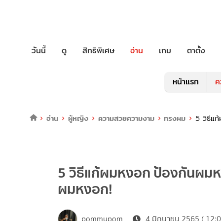
วันนี้
ดู
สิทธิพิเศษ
อ่าน
เกม
ตาตั้ง
หน้าแรก
ค
อ่าน
ผู้หญิง
ความสวยความงาม
ทรงผม
5 วิธีแ
5 วิธีแก้ผมหงอก ป้องกันผม
ผมหงอก!
pommypom
4 มิถุนายน 2565 ( 12:0