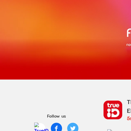
T
E
Follow us
อ