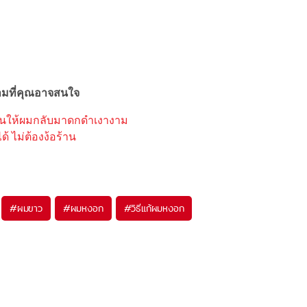
มที่คุณอาจสนใจ
ุ้นให้ผมกลับมาดกดำเงางาม
้ ไม่ต้องง้อร้าน
#
ผมขาว
#
ผมหงอก
#
วิธีแก้ผมหงอก