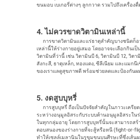
ขนมอบ เบเกอรี่ต่างๆ ลูกกวาด รวมไปถึงเครื่องดื่
4. ไม่ควรขาดวิตามินเหล่านี้
การขาดวิตามินและแร่ธาตุสำคัญบางชนิดก็อาจะ
เหล่านี้ให้ร่างกายอยู่เสมอ โดยอาจจะเลือกกินเป
วิตามินที่ว่านี้ เช่น วิตามินบี 6, วิตามินบี 12, วิตา
สังกะสี, ธาตุเหล็ก, ทองแดง, ซีลีเนียม และแมกนีเ
ของเราแลดูสุขภาพดี พร้อมช่วยลดและป้องกันผมห
5. งดสูบบุหรี่
การสูบบุหรี่ ถือเป็นปัจจัยสำคัญในภาวะเครียดอ
ระหว่างอนุมูลอิสระกับระบบต้านอนุมูลอิสระในร่
ในทุกกลุ่มอายุ โดยการสูบบุหรี่นั้นจะสามารถส
ตอบสนองของร่างกายที่จะสู้หรือหนี (fight-or-f
ทำให้เซลล์เมลานินในรูขุมขนบนศีรษะที่ซึ่งเส้