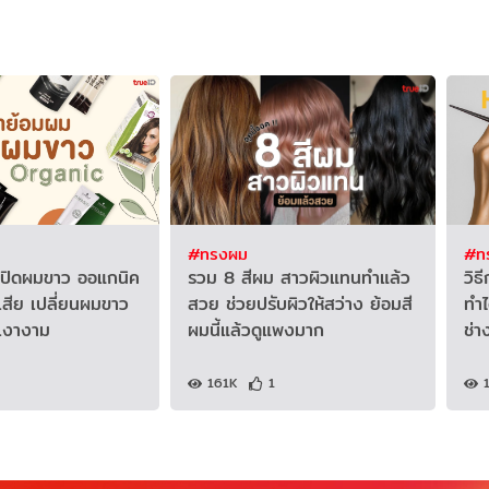
#ทรงผม
#ท
ปิดผมขาว ออแกนิค
รวม 8 สีผม สาวผิวแทนทำแล้ว
วิธ
่เสีย เปลี่ยนผมขาว
สวย ช่วยปรับผิวให้สว่าง ย้อมสี
ทำไ
ูเงางาม
ผมนี้แล้วดูแพงมาก
ช่า
161K
1