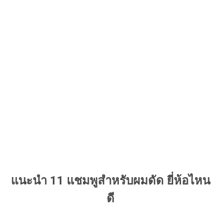
แนะนำ 11 แชมพูสำหรับผมดัด ยี่ห้อไหน
ดี