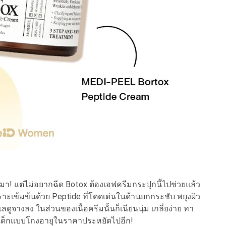
ิ่มมา! แต่ไม่อยากฉีด Botox ต้องเอฟครีมกระปุกนี้ไปช่วยแล้ว
์ เพราะเข้มข้นด้วย Peptide ที่โดดเด่นในด้านยกกระชับ พยุงผิว
แลดูจางลง ในส่วนของเนื้อครีมนั้นก็เนียนนุ่ม เกลี่ยง่าย ทา
งผิวเด็กแบบโกงอายุในราคาประหยัดไปอีก!