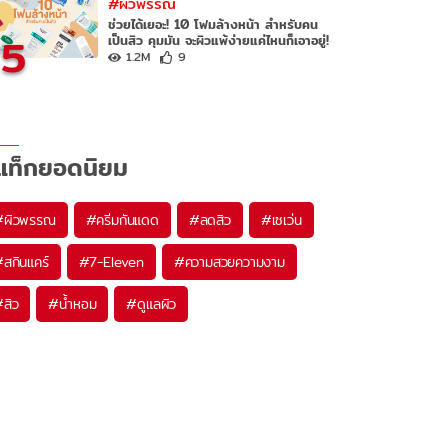
#ผิวพรรณ
ช่วยได้เยอะ! 10 โฟมล้างหน้า สำหรับคน
5
เป็นสิว คุมมัน จะผิวแพ้ง่ายแค่ไหนก็เอาอยู่!
1.2M
9
แท็กยอดนิยม
#
ผิวพรรณ
#
ครีมกันแดด
#
ลดสิว
#
เซเว่น
#
สกินแคร์
#
7-Eleven
#
ความสวยความงาม
#
สิว
#
น้ำหอม
#
ดูแลผิว