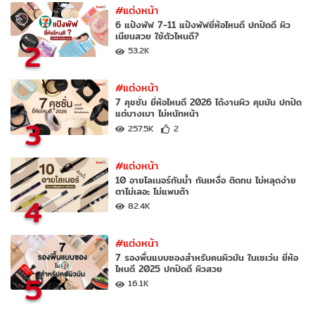
#แต่งหน้า
6 แป้งพัฟ 7-11 แป้งพัฟยี่ห้อไหนดี ปกปิดดี ผิว
เนียนสวย ใช้ตัวไหนดี?
2
53.2K
#แต่งหน้า
7 คุชชั่น ยี่ห้อไหนดี 2026 ได้งานผิว คุมมัน ปกปิด
แต่บางเบา ไม่หนักหน้า
3
257.5K
2
#แต่งหน้า
10 อายไลเนอร์กันน้ำ กันเหงื่อ ติดทน ไม่หลุดง่าย
ตาไม่เลอะ ไม่แพนด้า
4
82.4K
#แต่งหน้า
7 รองพื้นแบบซองสำหรับคนผิวมัน ในเซเว่น ยี่ห้อ
ไหนดี 2025 ปกปิดดี ผิวสวย
5
16.1K