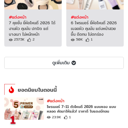
#แต่งหน้า
#แต่งหน้า
7 คุชชั่น ยี่ห้อไหนดี 2026 ได้
6 ไพรเมอร์ ยี่ห้อไหนดี 2026
งานผิว คุมมัน ปกปิด แต่
เบลอผิว คุมมัน แต่งหน้าสวย
บางเบา ไม่หนักหน้า
ขึ้น ติดทน ไม่ตกร่อง
257.5K
2
50K
1
ดูเพิ่มเติม
ยอดนิยมในตอนนี้
#แต่งหน้า
ไพรเมอร์ 7-11 ตัวไหนดี 2026 แบบซอง แบบ
หลอด คัดมาให้แล้ว! ราคาดี ใบแดงมีทอน
1
23.9K
1