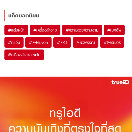
แท็กยอดนิยม
#
แต่งหน้า
#
เครื่องสำอาง
#
ความสวยความงาม
#
เมคอัพ
#
เซเว่น
#
7-Eleven
#
7-11
#
ผิวพรรณ
#
ไพรเมอร์
#
เครื่องสำอางเซเว่น