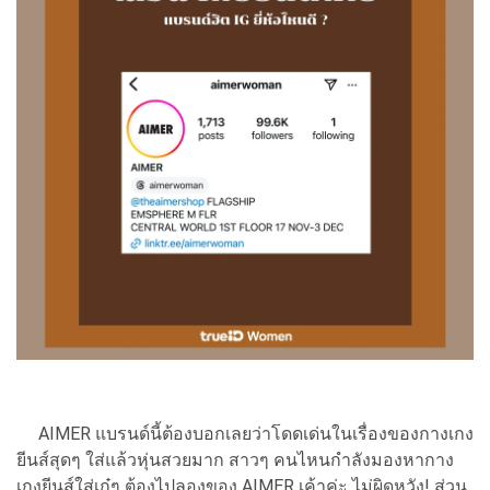
AIMER แบรนด์นี้ต้องบอกเลยว่าโดดเด่นในเรื่องของกางเกง
ยีนส์สุดๆ ใส่แล้วหุ่นสวยมาก สาวๆ คนไหนกำลังมองหากาง
เกงยีนส์ใส่เก๋ๆ ต้องไปลองของ AIMER เค้าค่ะ ไม่ผิดหวัง! ส่วน