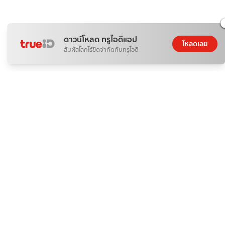
ดาวน์โหลด ทรูไอดีแอป
โหลดเลย
สัมผัสโลกไร้ขีดจำกัดกับทรูไอดี