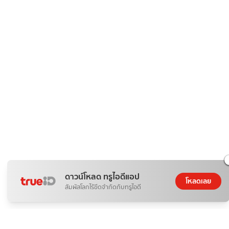
ดาวน์โหลด ทรูไอดีแอป
โหลดเลย
สัมผัสโลกไร้ขีดจำกัดกับทรูไอดี