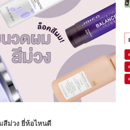
ีม่วง ยี่ห้อไหนดี