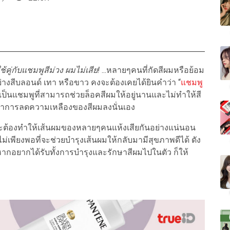
คู่กับแชมพูสีม่วง ผมไม่เสีย!
...หลายๆคนที่กัดสีผมหรือย้อม
สีบลอนด์ เทา หรือขาว คงจะต้องเคยได้ยินคำว่า “
แชมพู
้ถือเป็นแชมพูที่สามารถช่วยล็อคสีผมให้อยู่นานและไม่ทำให้สี
ไปทำการลดความเหลืองของสีผมลงนั่นเอง
ต้องทำให้เส้นผมของหลายๆคนแห้งเสียกันอย่างแน่นอน
งไม่เพียงพอที่จะช่วยบำรุงเส้นผมให้กลับมามีสุขภาพดีได้ ดัง
หากอยากได้รับทั้งการบำรุงและรักษาสีผมไปในตัว ก็ให้