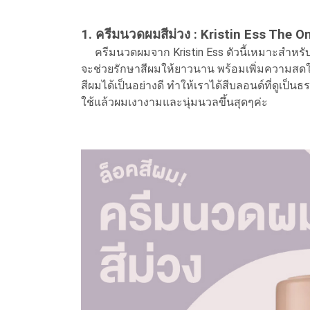
1. ครีมนวดผมสีม่วง : Kristin Ess The O
ครีมนวดผมจาก Kristin Ess ตัวนี้เหมาะสำหรับ
จะช่วยรักษาสีผมให้ยาวนาน พร้อมเพิ่มความสดใ
สีผมได้เป็นอย่างดี ทำให้เราได้สีบลอนด์ที่ดูเป็นธร
ใช้แล้วผมเงางามและนุ่มนวลขึ้นสุดๆค่ะ