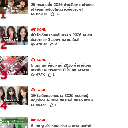
25 ทรงผมสั้น 2026 สำหรับสาวหน้ากลม
1
เปลี่ยนแก้มป่องให้ดูเรียวขึ้นง่ายๆ !
860.1K
37
#ทรงผม
40 ไอเดียทรงผมสั้นประบ่า 2026 ผมสั้น
2
ประบ่าเกาหลี สวยๆ หลายสไตล์!
428.4K
4
#ทรงผม
6 เคราติน ยี่ห้อไหนดี 2026 น้ำยายืดผม
3
เคราติน ผมตรงสวย มีน้ำหนัก เงางาม
67.7K
1
#ทรงผม
50 ไอเดียทรงผมยาว 2026 ทรงผมผู้
4
หญิงปังๆ ผมตรง ผมสไลด์ ผมลอนสวยๆ
553.5K
1
#ทรงผม
6 แชมพู สำหรับผมร่วง ผมบาง ผมทำสี