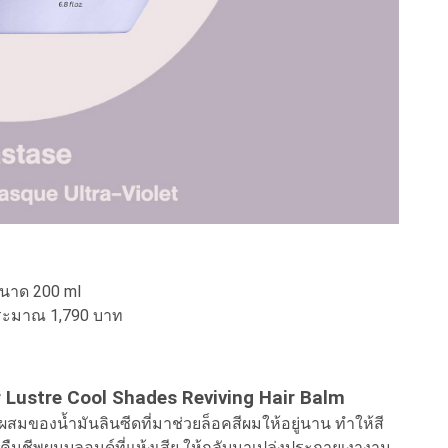
นาด 200 ml
ะมาณ 1,790 บาท
r Lustre Cool Shades Reviving Hair Balm
สมของน้ำมันลินซีดที่มาช่วยล็อคสีผมให้อยู่นาน ทำให้สี
นคืนชีพผมบลอนด์ที่แห้งเสีย ให้กลับมาเปล่งประกายเงางาม