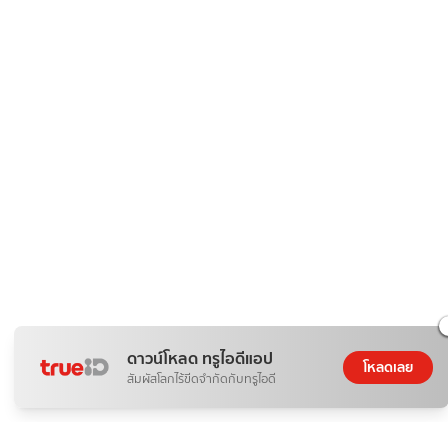
ดาวน์โหลด ทรูไอดีแอป
โหลดเลย
สัมผัสโลกไร้ขีดจำกัดกับทรูไอดี