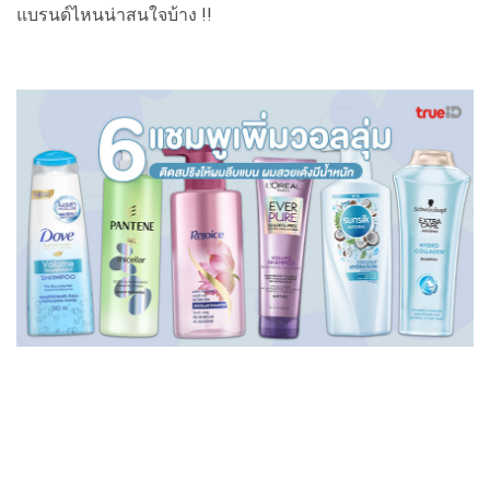
แบรนด์ไหนน่าสนใจบ้าง !!