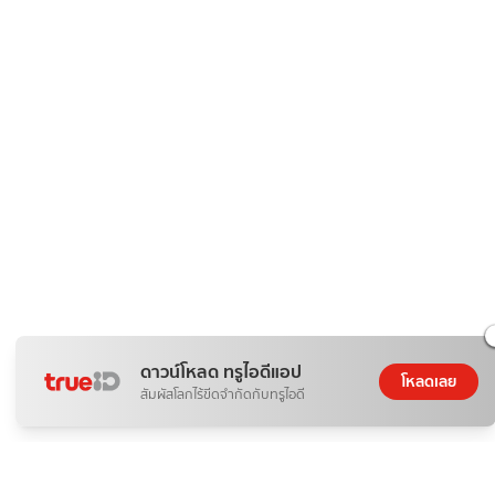
ดาวน์โหลด ทรูไอดีแอป
โหลดเลย
สัมผัสโลกไร้ขีดจำกัดกับทรูไอดี