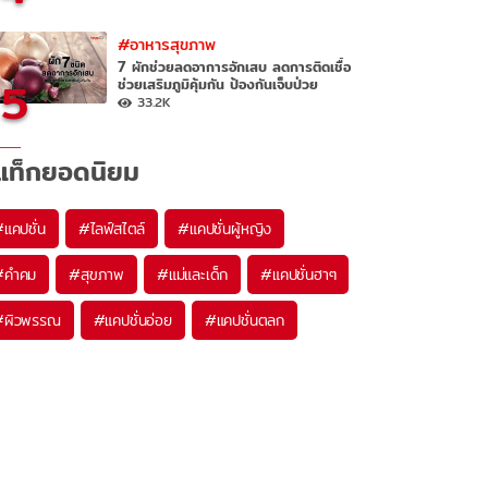
#อาหารสุขภาพ
7 ผักช่วยลดอาการอักเสบ ลดการติดเชื้อ
5
ช่วยเสริมภูมิคุ้มกัน ป้องกันเจ็บป่วย
33.2K
แท็กยอดนิยม
#
แคปชั่น
#
ไลฟ์สไตล์
#
แคปชั่นผู้หญิง
#
คำคม
#
สุขภาพ
#
แม่และเด็ก
#
แคปชั่นฮาๆ
#
ผิวพรรณ
#
แคปชั่นอ่อย
#
แคปชั่นตลก