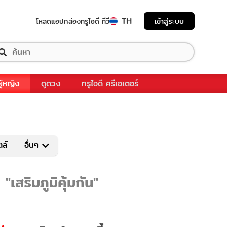
TH
เข้าสู่ระบบ
โหลดแอป
กล่องทรูไอดี ทีวี
ผู้หญิง
ดูดวง
ทรูไอดี ครีเอเตอร์
ตล์
อื่นๆ
"เสริมภูมิคุ้มกัน"