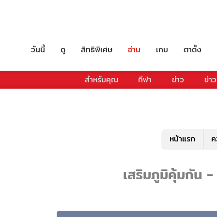
วันนี้
ดู
สิทธิพิเศษ
อ่าน
เกม
ตาตั้ง
สำหรับคุณ
กีฬา
ข่าว
ข่าว
หน้าแรก
ค
เสริมภูมิคุ้มกัน 