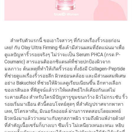
สำหรับตัวแรกนี้ ขอเอาใจสาวๆ ที่กังวลเรื่องริ้วรอยก่อน
เลย! กับ Olay Ultra Firming ซึ่งเค้ามีส่วนผสมที่อัดแน่นมาเพื่อ
ดูแลปัญหาริ้วรอยจริงๆ ไม่ว่าจะเป็น Serum PHCA (กรด P-
Coumaric) สารแอนติออกซิแดนท์ที่ช่วยปกป้องผิวจาก
มลภาวะ ต้นเหตุที่ทำให้เกิดริ้วรอย ทั้งยังมี Collagen-Peptide
ที่ช่วยดูแลเรื่องริ้วรอยลึก ผิวหย่อนคล้อย และมีส่วนผสมพิเศษ
อย่าง Bakuchiol ที่ช่วยให้ผิวแลดูเรียบเนียนขึ้น อีกทางเลือก
ของเรตินอล ที่พิสูจน์แล้วว่าให้ผลลัพธ์ใกล้เคียงกันแต่ไม่
ระคายเคือง สำหรับใครมีปัญหารูขุมขนกว้าง ผิวไม่กระชับ ริ้ว
รอยเริ่มมาเยือน ตัวนี้ตอบโจทย์สุดๆ ที่สำคัญปราศจากพาทา
เลท, ปิโตรลาทัม, มิเนอรัลออยล์ ผ่านการทดสอบโดยแพทย์
ผิวหนังมาแล้วว่าเหมาะกับทุกสภาพผิว รวมถึงผิวแพ้ง่ายด้วย!
ที่สำคัญเนื้อเซรั่มก็บางเบา ซึมเร็ว ไม่เหนียวเหนอะหนะ หยิบ