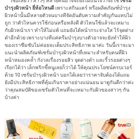
เชื่อเลยว่า สาวๆ หลายคนอาจจะยังไม่แน่ใจว่าจะใช้
เซรั่ม
บำรุงผิวหน้า ยี่ห้อไหนดี
เพราะสกินแคร์ หรือผลิตภัณฑ์บำรุง
ผิวหน้านั้นมีหลายตัวจนบางทีจัดอันดับความสำคัญกันแทบไม่
ถูก ว่าตัวไหนควรใช้ก่อนหรือหลังดี ตัวไหนใช้แล้วจะเหมาะ
กับผิวหน้าเรา ทำให้ไม่แพ้ แถมยังได้หน้ากระจ่างใส ไร้จุดด่าง
ดำอีกด้วย เพราะบางทีแค่ครีมบำรุงบางตัวอาจจะยังทำให้ผิว
ของเราซึมซับไม่ค่อยจะเต็มประสิทธิภาพ มาค่ะ วันนี้เราจะมา
แนะนำผลิตภัณฑ์เซรั่มบำรุงผิวหน้าที่เหมาะสำหรับคนที่ผิว
หน้าหมองคล้ำ กังวลเรื่องรอยสิว จุดด่างดำ และริ้วรอยต่างๆ
เรียกได้ว่า เล็กพริกขี้หนูเลยก็ว่าได้ ให้คุณประโยชน์ครบเวอร์
ด้วย 10 เซรั่มบำรุงผิวหน้า บอกได้เลยว่าราคาจับต้องได้แถม
ยังมีประสิทธิภาพที่คุ้มเกินราคาอย่างแน่นอน มาดูกันดีกว่าค่ะ
ว่าคุณสมบัติของเซรั่มตัวไหนที่จะเหมาะกับผิวของสาวๆ กัน
บ้างค่า