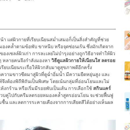
า แต่ผิวกายที่เรียบเนียนสม่ำเสมอก็เป็นสิ่งสำคัญที่ช่วย
มองคล้ำตามข้อพับ ขาหนีบ หรือจุดซ่อนเร้น ซึ่งมักเกิดจาก
องเซลล์ผิวเก่า การละเลยไม่บำรุงอย่างถูกวิธีอาจทำให้ผิว
ว ๆ หลายคนจึงกำลังมองหา
วิธีดูแลผิวกายให้เนียนใส ลดรอย
เรียบเนียนระเรื่อให้ผิวกลับมาดูสุขภาพดีอีกครั้ง
ามขาวซีดมาสู่ผิวที่ดูฉ่ำอิ่มน้ำ มีความยืดหยุ่นสูง และ
ึงต้องพิถีพิถันเป็นพิเศษ โดยเน้นกลุ่มที่อ่อนโยนและไม่
งกร้าน หรือเริ่มมีรอยพับเป็นเส้น การเลือกใช้
สกินแคร์
วบคู่ไปกับครีมลดรอยหมองคล้ำสูตรอ่อนโยน จะช่วยฟื้นฟู
่มชื้น และลดการระคายเคืองจากการเสียดสีได้อย่างเห็นผล