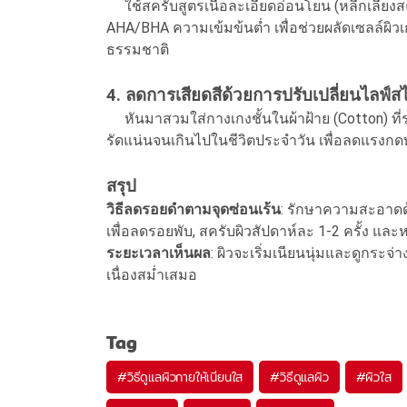
ใช้สครับสูตรเนื้อละเอียดอ่อนโยน (หลีกเลี่ยงสค
AHA/BHA ความเข้มข้นต่ำ เพื่อช่วยผลัดเซลล์ผิว
ธรรมชาติ
4. ลดการเสียดสีด้วยการปรับเปลี่ยนไลฟ์สไ
หันมาสวมใส่กางเกงชั้นในผ้าฝ้าย (Cotton) ที่ระ
รัดแน่นจนเกินไปในชีวิตประจำวัน เพื่อลดแรงกด
สรุป
วิธีลดรอยดำตามจุดซ่อนเร้น
: รักษาความสะอาดด้
เพื่อลดรอยพับ, สครับผิวสัปดาห์ละ 1-2 ครั้ง และหลี
ระยะเวลาเห็นผล
: ผิวจะเริ่มเนียนนุ่มและดูกระจ่
เนื่องสม่ำเสมอ
Tag
#
วิธีดูแลผิวกายให้เนียนใส
#
วิธีดูแลผิว
#
ผิวใส