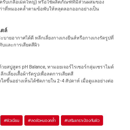
รับเกลือเม็ดใหญ่) หรือใช้ผลิตภัณฑ์ที่มีส่วนผสมของ
เก่าที่หมองคล้ำตามข้อพับให้หลุดลอกออกอย่างเป็น
ตล์
บายอากาศได้ดี หลีกเลี่ยงกางเกงยีนส์หรือกางเกงรัดรูปที่
ทับและการเสียดสีผิว
วยสบู่สูตร pH Balance, ทามอยเจอร์ไรเซอร์กลุ่มเซราไมด์
กเลี่ยงเสื้อผ้ารัดรูปเพื่อลดการเสียดสี
างใสขึ้นอย่างเห็นได้ชัดภายใน 2-4 สัปดาห์ เมื่อดูแลอย่างต่อ
#
ผิวเนียน
#
ลดผิวหมองคล้ำ
#
เสริมเกราะป้องกันผิว