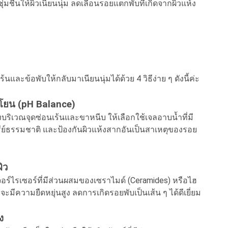
ุ่มชื้นให้ผิวเนียนนุ่ม ลดเลือนรอยแตกพับที่เกิดจากผิวแห้ง
ข้อพับให้กลับมาเนียนนุ่มได้ด้วย 4 วิธีง่าย ๆ ดังนี้ค่ะ
โยน (pH Balance)
งบริเวณจุดซ่อนเร้นและขาหนีบ ให้เลือกใช้เจลอาบน้ำที่มี
ทรีย์ธรรมชาติ และป้องกันผิวแห้งสากอันเป็นสาเหตุของรอย
ิว
ร์ไรเซอร์ที่มีส่วนผสมของเซราไมด์ (Ceramides) หรือไฮ
้ำจะมีความยืดหยุ่นสูง ลดการเกิดรอยพับเป็นเส้น ๆ ได้ดีเยี่ยม
ง