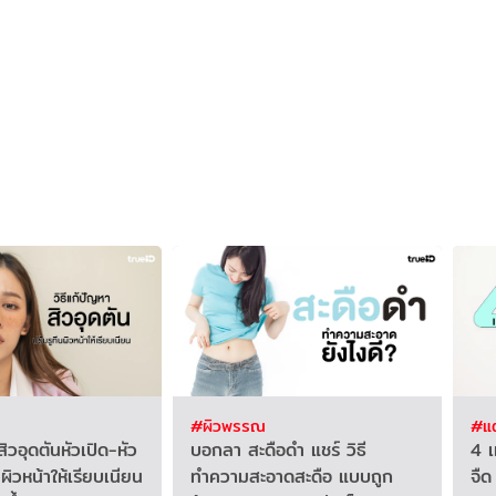
#ผิวพรรณ
#แต
สิวอุดตันหัวเปิด-หัว
บอกลา สะดือดำ แชร์ วิธี
4 เ
นผิวหน้าให้เรียบเนียน
ทำความสะอาดสะดือ แบบถูก
จืด