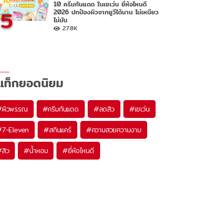
10 ครีมกันแดด ในเซเว่น ยี่ห้อไหนดี
5
2026 ปกป้องผิวจากยูวีได้นาน ไม่เหนียว
ไม่มัน
27.8K
แท็กยอดนิยม
#
ผิวพรรณ
#
ครีมกันแดด
#
ลดสิว
#
เซเว่น
#
7-Eleven
#
สกินแคร์
#
ความสวยความงาม
#
สิว
#
น้ำหอม
#
ยี่ห้อไหนดี