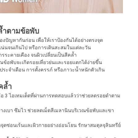
้ำตามข้อพับ
ัญหากันก่อน เพื่อให้เราป้องกันได้อย่างตรงจุด
ดแน่นจนเกินไป หรือการเดินสะสมในแต่ละวัน
การระคายเคือง จนผิวเปลี่ยนเป็นสีคล้ำ
ิเวณข้อพับจะเกิดรอยเหี่ยวย่นและรอยแตกได้ง่ายขึ้น
ีประจำเดือน การตั้งครรภ์ หรือภาวะน้ำหนักตัวเกิน
คล้ำ
ือ 3 ไอเทมเด็ดที่ผ่านการทดสอบแล้วว่าช่วยลดรอยดำตาม
ีมบางเบา ซึมไว ช่วยลดเม็ดสีเมลานินบริเวณข้อพับและขา
ุดซ่อนเร้นและผิวกายอย่างอ่อนโยน รักษาสมดุลจุลินทรีย์