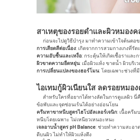
สาเหตุของรอยดำและผิวหมองคล
ก่อนจะไปดูวิธีบำรุง มาทำความเข้าใจต้นตอของป
การเสียดสีต่อเนื่อง
: เกิดจากการสวมกางเกงที่รั
ความอับชื้นและเหงื่อ
: กระตุ้นให้เกิดเชื้อราและ
ผิวขาดความยืดหยุ่น
: เมื่อผิวแห้ง ขาดน้ำ ผิวบร
การเปลี่ยนแปลงของฮอร์โมน
: โดยเฉพาะช่วงที่ม
ไอเทมกู้ผิวเนียนใส ลดรอยหมอง
สำหรับใครที่อยากได้ทางลัดในการดูแลผิว นี่ค
ข้อพับและจุดซ่อนเร้นได้อย่างอ่อนโยน
ครีมทาขาหนีบสูตรไฮโปอัลเลอร์เจนิก
: เนื้อคร
หนีบโดยเฉพาะ ไม่เหนียวเหนอะหนะ
เจลอาบน้ำสูตร pH Balance
: ช่วยทำความสะอาดจ
ดีบนผิว ไม่ทำให้ผิวแห้งตึง