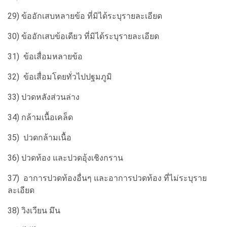
29)
ข้ออักเสบหลายข้อ
ที่มิได้ระบุรายละเอียด
30)
ข้ออักเสบข้อเดียว
ที่มิได้ระบุรายละเอียด
31)
ข้อเสื่อมหลายข้อ
32)
ข้อเสื่อมโดยทั่วไปปฐมภูมิ
33)
ปวดหลังส่วนล่าง
34)
กล้ามเนื้อเคล็ด
35)
ปวดกล้ามเนื้อ
36)
ปวดท้อง
และปวดอุ้งเชิงกราน
37)
อาการปวดท้องอื่นๆ
และอาการปวดท้อง
ที่ไม่ระบุราย
ละเอียด
38)
วิงเวียน
มึน