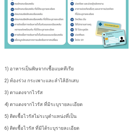
1)
อาหารเป็นพิษจากเชื้อแบคทีเรีย
2)
ท้องร่วง
กระเพาะและลำไส้อักเสบ
3)
ตาแดงจากไวรัส
4)
ตาแดงจากไวรัส
ที่มิระบุรายละเอียด
5)
ติดเชื้อไวรัสไม่ระบุตำแหน่งที่เป็น
6)
ติดเชื้อไวรัส
ที่มิได้ระบุรายละเอียด