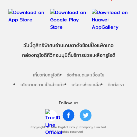
วันนี้
ดู
สิทธิพิเศษ
อ่าน
เกม
ตาตั้ง
ช้อปปิ้ง
แพ็กเกจ
กล่องทรูไอดีทีวี
คอมมูนิตี้
บริการช่วยเหลือทรูไอดี
เกี่ยวกับทรูไอดี
ข้อกำหนดและเงื่อนไข
นโยบายความเป็นส่วนตัว
บริการช่วยเหลือ
ติดต่อเรา
Follow us
Copyright © True Digital Group Company Limited.
All rights reserved