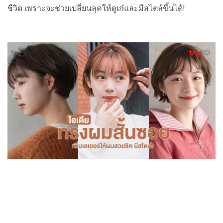
ชีวิต เพราะจะช่วยเปลี่ยนลุคให้ดูเก๋และมีสไตล์ขึ้นได้!