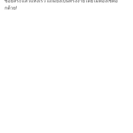
ซอยสระแล้วแห้งเร็ว แถมยังเป็นทรงง่ายโดยไม่ต้องเซ็ตอี
กด้วย!