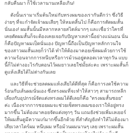
กลับคืนมา ก็ใช้เวลานานเหลือเกิน!
ดังนั้นเรามาเริ่มต้นใหม่กับทรงผมของเรากันดีกว่า ซึ่งวิธี
ง่ายๆ ที่จะกำจัดเจ้าผมเสียๆ ให้หมดสิ้นไป ก็คือการตัดผมสั้น
นั่นเอง! ผมสั้นนั้นมีหลากหลายสไตล์มากๆ และเชื่อว่าใครที่
เคยตัดผมสั้นก็จะต้องเคยเจอกับปัญหาเหล่านี้อย่างแน่นอน นั่น
ก็คือปัญหาผมเป็ดนั่นเอง ปัญหานี้ถือเป็นปัญหาหลักกวนใจ
ของสาวผมสั้นเลยก็ว่าได้ ทำให้ต้องมาคอยเซ็ตผมด้วยการใช้
ความร้อนจากการหนีบหรือการม้วนอยู่ตลอดเวลาทุกวัน แบบ
นี้ก็ไม่ต่างอะไรกับตอนไว้ผมยาวเลยใช่มั้ยล่ะคะ เพราะผมสั้นก็
ดูแห้งเสียได้ไม่ต่างกันเลย
และวิธีที่จะช่วยลดผมแห้งเสียได้ดีที่สุด ก็คือการงดใช้ความ
ร้อนกับเส้นผมนั่นเอง ซึ่งทรงผมที่จะทำให้สาวๆ สามารถหลีก
เลี่ยงกับอุปกรณ์จัดแต่งทรงผมได้ดีเลยก็คือ “ทรงผมสั้นซอย”
ค่ะ เนื่องจากการซอยผมจะช่วยเซ็ตทรงผมของเราให้อยู่ทรง
มากขึ้น ไม่ต้องมาคอยจัดแต่งทุกๆ วัน แถมยังช่วยเพิ่มเลเยอร์
ให้ผมสั้นดูมีความเก๋มากขึ้นอีกด้วย ที่สำคัญยังทำให้ไม่ต้องมา
เสียเวลาไดร์ผม หนีบผม หรือม้วนผมนานๆ เลย เพราะผมสั้น