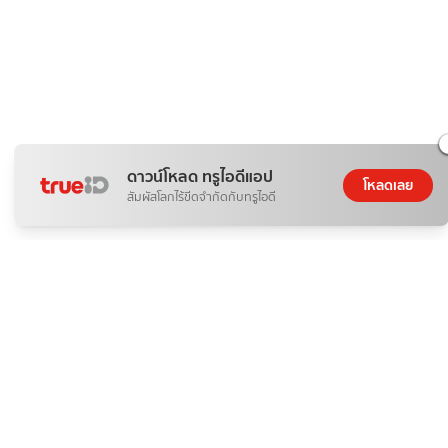
ดาวน์โหลด ทรูไอดีแอป
โหลดเลย
สัมผัสโลกไร้ขีดจำกัดกับทรูไอดี