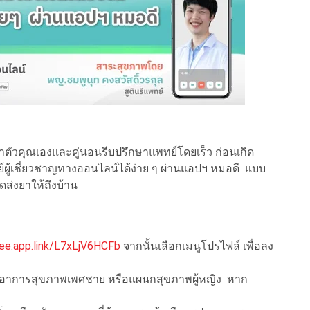
วคุณเองและคู่นอนรีบปรึกษาแพทย์โดยเร็ว ก่อนเกิด
้เชี่ยวชาญทางออนไลน์ได้ง่าย ๆ ผ่านแอปฯ หมอดี แบบ
ดส่งยาให้ถึงบ้าน
ee.app.link/L7xLjV6HCFb
จากนั้นเลือกเมนูโปรไฟล์ เพื่อลง
่มอาการสุขภาพเพศชาย หรือแผนกสุขภาพผู้หญิง หาก