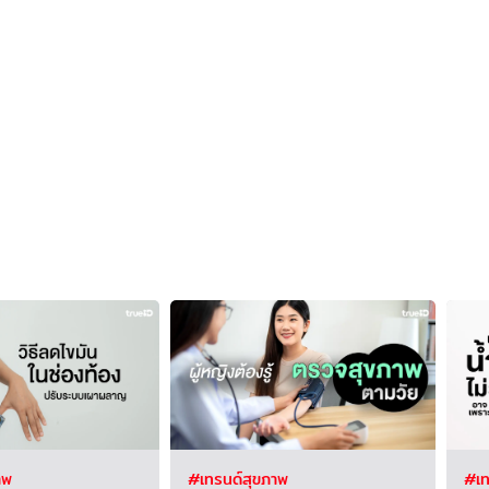
าพ
#เทรนด์สุขภาพ
#เท