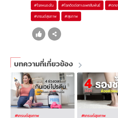
#
โรคหนองใน
#
โรคติดต่อทางเพศสัมพันธ์
#
ตกข
#
เทรนด์สุขภาพ
#
สุขภาพ
บทความที่เกี่ยวข้อง
#เทรนด์สุขภาพ
#เทรนด์สุขภาพ