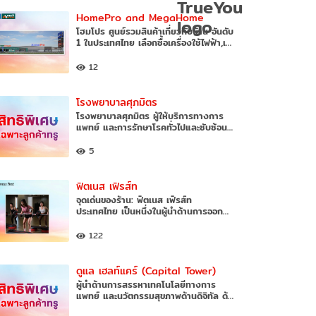
HomePro and MegaHome
โฮมโปร ศูนย์รวมสินค้าเกี่ยวกับบ้าน อันดับ
1 ในประเทศไทย เลือกซื้อเครื่องใช้ไฟฟ้า,เ…
12
โรงพยาบาลศุภมิตร
โรงพยาบาลศุภมิตร ผู้ให้บริการทางการ
แพทย์ และการรักษาโรคทั่วไปและซับซ้อน…
5
ฟิตเนส เฟิรส์ท
จุดเด่นของร้าน: ฟิตเนส เฟิรส์ท
ประเทศไทย เป็นหนึ่งในผู้นำด้านการออก…
122
ดูแล เฮลท์แคร์ (Capital Tower)
ผู้นำด้านการสรรหาเทคโนโลยีทางการ
แพทย์ และนวัตกรรมสุขภาพด้านดิจิทัล ด้…