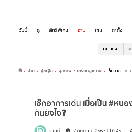
วันนี้
ดู
สิทธิพิเศษ
อ่าน
เกม
ตาตั้ง
หน้าแรก
ค
อ่าน
ผู้หญิง
สุขภาพ
เทรนด์สุขภาพ
เช็กอาการเด่
เช็กอาการเด่น เมื่อเป็น #หนอ
กันยังไง❓
หมอดี
7 มิถุนายน 2567 ( 10:45 )