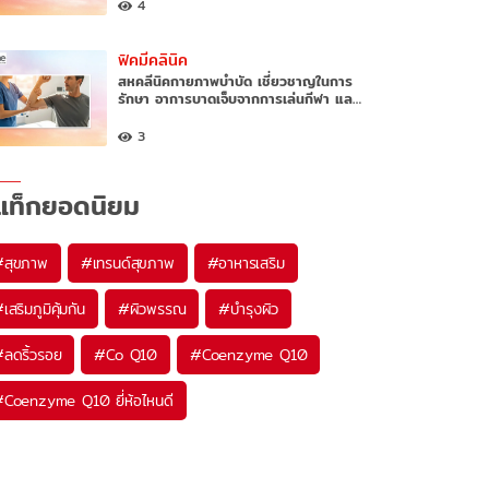
4
ฟิคมีคลินิค
สหคลีนิคกายภาพบำบัด เชี่ยวชาญในการ
รักษา อาการบาดเจ็บจากการเล่นกีฬา แล…
3
แท็กยอดนิยม
#
สุขภาพ
#
เทรนด์สุขภาพ
#
อาหารเสริม
#
เสริมภูมิคุ้มกัน
#
ผิวพรรณ
#
บำรุงผิว
#
ลดริ้วรอย
#
Co Q10
#
Coenzyme Q10
#
Coenzyme Q10 ยี่ห้อไหนดี