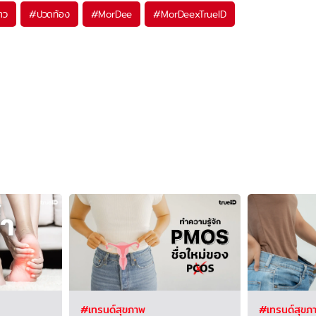
าว
#
ปวดท้อง
#
MorDee
#
MorDeexTrueID
#เทรนด์สุขภาพ
#เทรนด์สุขภ