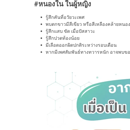
#หนองใน ในผู้หญิง
รู้สึกคันที่อวัยวะเพศ
พบตกขาวมีสีเขียว หรือสีเหลืองคล้ายหนอ
รู้สึกแสบ ขัด เมื่อปัสสาวะ
รู้สึกปวดท้องน้อย
มีเลือดออกผิดปกติระหว่างรอบเดือน
หากมีเพศสัมพันธ์ทางทวารหนัก อาจพบ