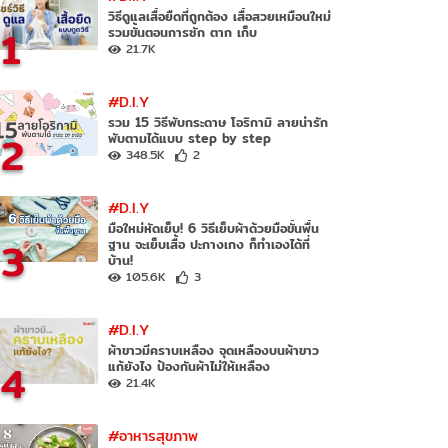
วิธีดูแลเสื้อยืดที่ถูกต้อง เสื้อสวยเหมือนใหม่
1
รวมขั้นตอนการซัก ตาก เก็บ
21.7K
#D.I.Y
รวม 15 วิธีพับกระดาษ โอริกามิ ลายน่ารัก
2
พับตามได้แบบ step by step
348.5K
2
#D.I.Y
มือใหม่หัดเย็บ! 6 วิธีเย็บผ้าด้วยมือขั้นพื้น
3
ฐาน จะเย็บเสื้อ ปะกางเกง ก็ทำเองได้ที่
บ้าน!
105.6K
3
#D.I.Y
ผ้าขาวมีคราบเหลือง จุดเหลืองบนผ้าขาว
4
แก้ยังไง ป้องกันผ้าไม่ให้เหลือง
21.4K
#อาหารสุขภาพ