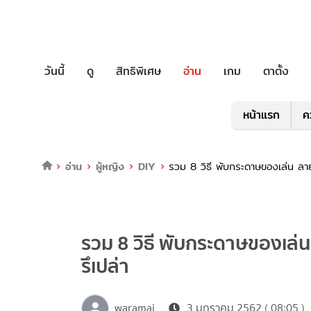
วันนี้
ดู
สิทธิพิเศษ
อ่าน
เกม
ตาตั้ง
หน้าแรก
ค
อ่าน
ผู้หญิง
DIY
รวม 8 วิธี พับกระดาษของเล่น ลายง่
รวม 8 วิธี พับกระดาษของเล่น 
รึเปล่า
waramai
3 มกราคม 2562 ( 08:05 )