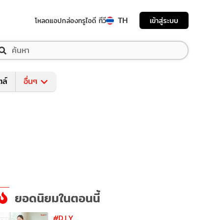
TH
เข้าสู่ระบบ
โหลดแอป
กล่องทรูไอดี ทีวี
ตล์
อื่นๆ
ยอดนิยมในตอนนี้
#D.I.Y