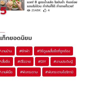
แจก! 8 สูตรน้ำสลัด ไขมันต่ำ กินอร่อย
5
แถมไม่อ้วน ทำกินก็ได้ ทำขายก็รวย!
214.6K
4
แท็กยอดนิยม
#
งานบ้าน
#
ซักผ้า
#
วิธีดูแลเสื้อยืดที่ถูกต้อง
#
เสื้อยืด
#
ดีไอวาย
#
DIY
#
งานประดิษฐ์
#
งานฝีมือ
#
พับกระดาษ
#
พับกระดาษโอริกามิ