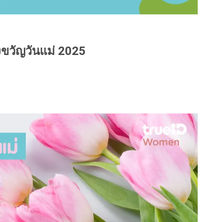
ขวัญวันแม่ 2025