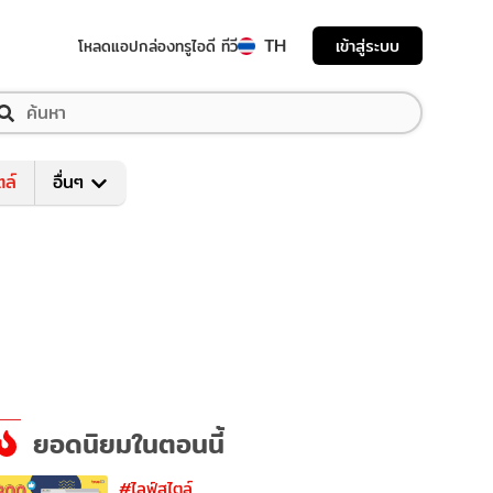
TH
เข้าสู่ระบบ
โหลดแอป
กล่องทรูไอดี ทีวี
ตล์
อื่นๆ
ยอดนิยมในตอนนี้
#ไลฟ์สไตล์