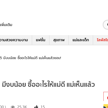
เพิ่มเติม
วามสวยความงาม
แฟชั่น
สุขภาพ
แม่และเด็ก
ไลฟ์สไ
มีงบน้อย ซื้ออะไรให้แม่ดี แม่เห็นแล้วชอบ!
งบน้อย ซื้ออะไรให้แม่ดี แม่เห็นแล้ว
00 )
25.3K
15