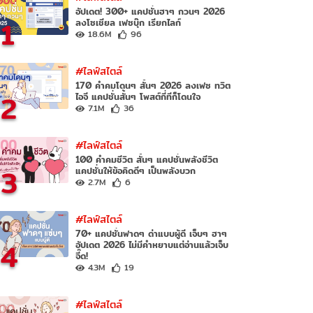
อัปเดต! 300+ แคปชั่นฮาๆ กวนๆ 2026
1
ลงโซเชียล เฟซบุ๊ก เรียกไลก์
18.6M
96
#ไลฟ์สไตล์
170 คำคมโดนๆ สั้นๆ 2026 ลงเฟซ ทวิต
2
ไอจี แคปชั่นสั้นๆ โพสต์กี่ทีก็โดนใจ
7.1M
36
#ไลฟ์สไตล์
100 คำคมชีวิต สั้นๆ แคปชั่นพลังชีวิต
3
แคปชั่นให้ข้อคิดดีๆ เป็นพลังบวก
2.7M
6
#ไลฟ์สไตล์
70+ แคปชั่นฟาดๆ ด่าแบบผู้ดี เจ็บๆ ฮาๆ
4
อัปเดต 2026 ไม่มีคำหยาบแต่อ่านแล้วเจ็บ
จี๊ด!
4.3M
19
#ไลฟ์สไตล์