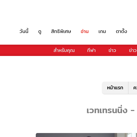
วันนี้
ดู
สิทธิพิเศษ
อ่าน
เกม
ตาตั้ง
สำหรับคุณ
กีฬา
ข่าว
ข่าว
หน้าแรก
ค
เวทเทรนนิ่ง -