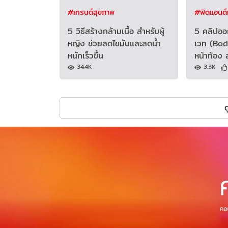
#เทรนด์สุขภาพ
#ฟิตแอนด์เ
5 วิธีสร้างกล้ามเนื้อ สำหรับผู้
5 คลิปออ
หญิง ช่วยลดไขมันและลดน้ำ
เวท (Bod
หนักเร็วขึ้น
หน้าท้อง ล
34.4K
3.3K
ด