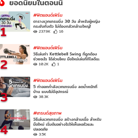
ยอดนิยมในตอนนี้
#ฟิตแอนด์เฟิร์ม
ตารางเวทเทรนนิ่ง 30 วัน สำหรับผู้หญิง
1
กระชับทั้งตัว ไม่ต้องกลัวกล้ามใหญ่!
237.9K
16
#ฟิตแอนด์เฟิร์ม
วิธีเล่นท่า Kettlebell Swing ที่ถูกต้อง
2
ช่วยอะไร ได้ส่วนไหน มือใหม่เล่นกี่กิโลดีนะ
10.2K
1
#ฟิตแอนด์เฟิร์ม
5 ท่าออกกำลังเวทเทรนนิ่ง ลดน้ำหนักที่
3
บ้าน แบบไม่มีอุปกรณ์
38.3K
#เทรนด์สุขภาพ
วิธีเล่นเวทเทรนนิ่ง สร้างกล้ามเนื้อ สำหรับ
4
มือใหม่ เริ่มต้นอย่างไรให้เห็นผลไวและ
ปลอดภัย
3.5K