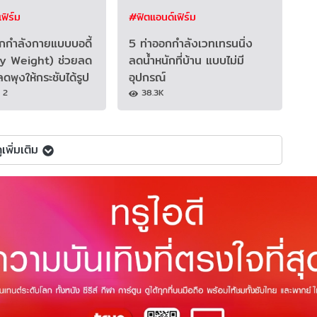
ฟิร์ม
#ฟิตแอนด์เฟิร์ม
กกำลังกายแบบบอดี้
5 ท่าออกกำลังเวทเทรนนิ่ง
y Weight) ช่วยลด
ลดน้ำหนักที่บ้าน แบบไม่มี
ดพุงให้กระชับได้รูป
อุปกรณ์
2
38.3K
ูเพิ่มเติม