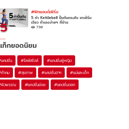
#ฟิตแอนด์เฟิร์ม
5 ท่า Kettlebell ปั้นก้นกระชับ ขาเฟิร์ม
5
เรียว ทำเองง่ายๆ ที่บ้าน
730
แท็กยอดนิยม
#
แคปชั่น
#
ไลฟ์สไตล์
#
แคปชั่นผู้หญิง
#
คำคม
#
สุขภาพ
#
แคปชั่นฮาๆ
#
แม่และเด็ก
#
ผิวพรรณ
#
แคปชั่นอ่อย
#
แคปชั่นตลก