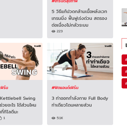
#เทรนด์สุขภาพ
5 วิธีแก้ปวดกล้ามเนื้อหลังเวท
เทรนนิ่ง ฟื้นฟูเร่งด่วน สตรอง
ต่อเนื่องไม่กลัวระบม
223
ฟิร์ม
#ฟิตแอนด์เฟิร์ม
่า Kettlebell Swing
3 ท่าออกกำลังกาย Full Body
 ช่วยอะไร ได้ส่วนไหน
ท่าเดียวโดนหลายส่วน
กี่กิโลดีนะ
1
5.1K