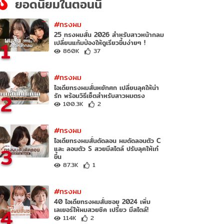
ยอดนิยมในตอนนี้
#ทรงผม
25 ทรงผมสั้น 2026 สำหรับสาวหน้ากลม
1
เปลี่ยนแก้มป่องให้ดูเรียวขึ้นง่ายๆ !
860K
37
#ทรงผม
ไอเดียทรงผมสั้นหยักศก เปลี่ยนลุคให้น่า
2
รัก พร้อมวิธีเซ็ตสำหรับสาวผมตรง
100.3K
2
#ทรงผม
ไอเดียทรงผมสั้นดัดลอน ผมดัดลอนตัว C
3
และ ลอนตัว S สวยมีสไตล์ ปรับลุคให้เก๋
ขึ้น
87.3K
1
#ทรงผม
40 ไอเดียทรงผมสั้นซอย 2024 เพิ่ม
4
เลเยอร์ให้ผมสวยชิค เปรี้ยว มีสไตล์!
114K
2