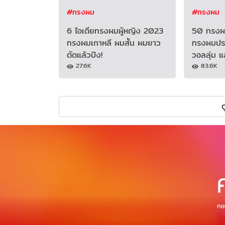
#ทรงผม
#ทรงผม
6 ไอเดียทรงผมผู้หญิง 2023
50 ทรงผมส
ทรงผมเกาหลี ผมสั้น ผมยาว
ทรงผมประบ
ตัดแล้วปัง!
วอลลุ่ม แ
27.6K
83.6K
ด