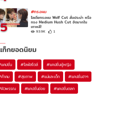
#ทรงผม
ไอเดียทรงผม Wolf Cut สั้นประบ่า หรือ
5
ทรง Medium Hush Cut ฮิตมากใน
เกาหลี!
93.9K
1
แท็กยอดนิยม
#
แคปชั่น
#
ไลฟ์สไตล์
#
แคปชั่นผู้หญิง
#
คำคม
#
สุขภาพ
#
แม่และเด็ก
#
แคปชั่นฮาๆ
#
ผิวพรรณ
#
แคปชั่นอ่อย
#
แคปชั่นตลก