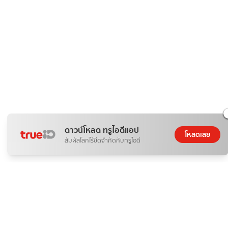
ดาวน์โหลด ทรูไอดีแอป
โหลดเลย
สัมผัสโลกไร้ขีดจำกัดกับทรูไอดี