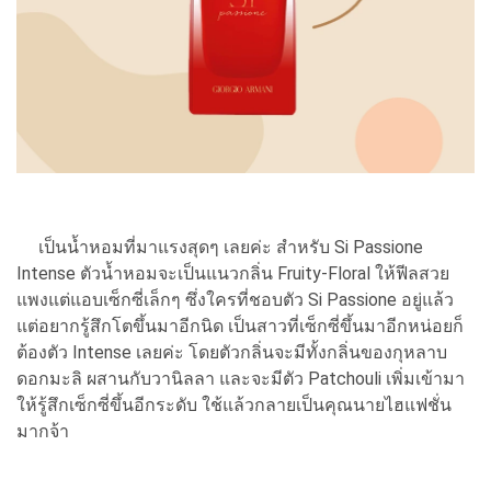
เป็นน้ำหอมที่มาแรงสุดๆ เลยค่ะ สำหรับ Si Passione
Intense ตัวน้ำหอมจะเป็นแนวกลิ่น Fruity-Floral ให้ฟีลสวย
แพงแต่แอบเซ็กซี่เล็กๆ ซึ่งใครที่ชอบตัว Si Passione อยู่แล้ว
แต่อยากรู้สึกโตขึ้นมาอีกนิด เป็นสาวที่เซ็กซี่ขึ้นมาอีกหน่อยก็
ต้องตัว Intense เลยค่ะ โดยตัวกลิ่นจะมีทั้งกลิ่นของกุหลาบ
ดอกมะลิ ผสานกับวานิลลา และจะมีตัว Patchouli เพิ่มเข้ามา
ให้รู้สึกเซ็กซี่ขึ้นอีกระดับ ใช้แล้วกลายเป็นคุณนายไฮแฟชั่น
มากจ้า