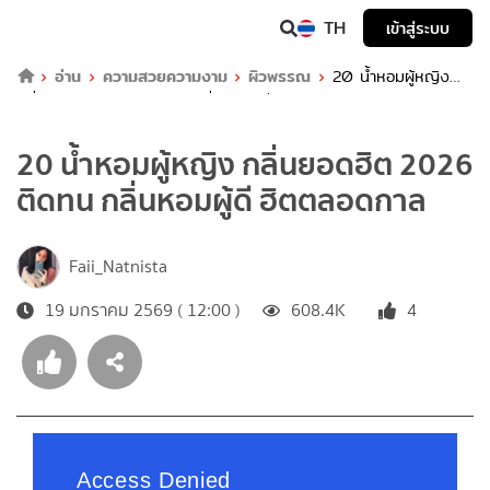
TH
เข้าสู่ระบบ
อ่าน
ความสวยความงาม
ผิวพรรณ
20 น้ำหอมผู้หญิง
กลิ่นยอดฮิต 2026 ติดทน กลิ่นหอมผู้ดี ฮิตตลอดกาล
20 น้ำหอมผู้หญิง กลิ่นยอดฮิต 2026
ติดทน กลิ่นหอมผู้ดี ฮิตตลอดกาล
Faii_Natnista
19 มกราคม 2569 ( 12:00 )
608.4K
4