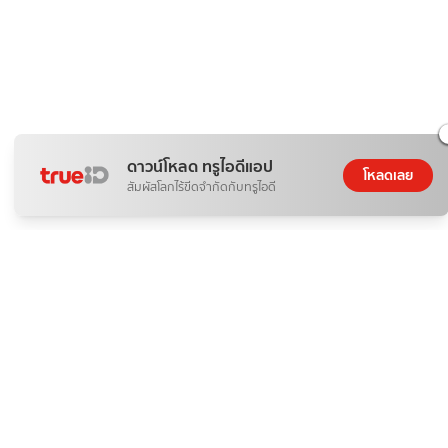
ดาวน์โหลด ทรูไอดีแอป
โหลดเลย
สัมผัสโลกไร้ขีดจำกัดกับทรูไอดี