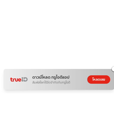
ดาวน์โหลด ทรูไอดีแอป
โหลดเลย
สัมผัสโลกไร้ขีดจำกัดกับทรูไอดี