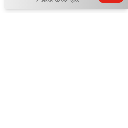
สัมผัสโลกไร้ขีดจำกัดกับทรูไอดี