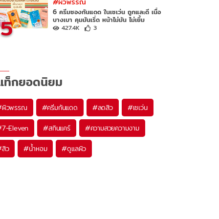
#ผิวพรรณ
6 ครีมซองกันแดด ในเซเว่น ถูกและดี เนื้อ
5
บางเบา คุมมันเริ่ด หน้าไม่มัน ไม่เยิ้ม
427.4K
3
แท็กยอดนิยม
#
ผิวพรรณ
#
ครีมกันแดด
#
ลดสิว
#
เซเว่น
#
7-Eleven
#
สกินแคร์
#
ความสวยความงาม
#
สิว
#
น้ำหอม
#
ดูแลผิว