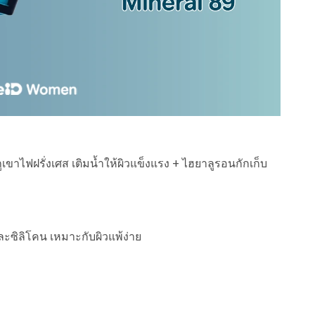
เขาไฟฝรั่งเศส เติมน้ำให้ผิวแข็งแรง + ไฮยาลูรอนกักเก็บ
ซิลิโคน เหมาะกับผิวแพ้ง่าย