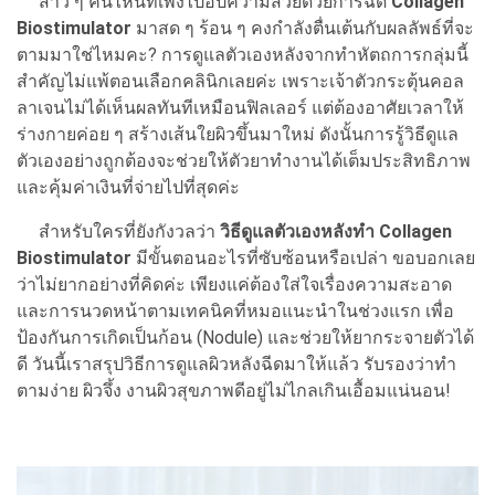
สาว ๆ คนไหนที่เพิ่งไปอัปความสวยด้วยการฉีด
Collagen
Biostimulator
มาสด ๆ ร้อน ๆ คงกำลังตื่นเต้นกับผลลัพธ์ที่จะ
ตามมาใช่ไหมคะ? การดูแลตัวเองหลังจากทำหัตถการกลุ่มนี้
สำคัญไม่แพ้ตอนเลือกคลินิกเลยค่ะ เพราะเจ้าตัวกระตุ้นคอล
ลาเจนไม่ได้เห็นผลทันทีเหมือนฟิลเลอร์ แต่ต้องอาศัยเวลาให้
ร่างกายค่อย ๆ สร้างเส้นใยผิวขึ้นมาใหม่ ดังนั้นการรู้วิธีดูแล
ตัวเองอย่างถูกต้องจะช่วยให้ตัวยาทำงานได้เต็มประสิทธิภาพ
และคุ้มค่าเงินที่จ่ายไปที่สุดค่ะ
สำหรับใครที่ยังกังวลว่า
วิธีดูแลตัวเองหลังทำ Collagen
Biostimulator
มีขั้นตอนอะไรที่ซับซ้อนหรือเปล่า ขอบอกเลย
ว่าไม่ยากอย่างที่คิดค่ะ เพียงแค่ต้องใส่ใจเรื่องความสะอาด
และการนวดหน้าตามเทคนิคที่หมอแนะนำในช่วงแรก เพื่อ
ป้องกันการเกิดเป็นก้อน (Nodule) และช่วยให้ยากระจายตัวได้
ดี วันนี้เราสรุปวิธีการดูแลผิวหลังฉีดมาให้แล้ว รับรองว่าทำ
ตามง่าย ผิวจึ้ง งานผิวสุขภาพดีอยู่ไม่ไกลเกินเอื้อมแน่นอน!