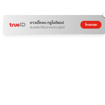
ดาวน์โหลด ทรูไอดีแอป
โหลดเลย
สัมผัสโลกไร้ขีดจำกัดกับทรูไอดี