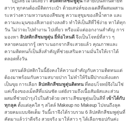
ปฏิเสธไม่ได้เลยว่า
ลิปสติกสีชมพูตุ่น
กลายเป็นสีกันตายที่
สาวๆ ทุกคนต้องมีติดกระเป๋า ด้วยเสน่ห์ของเฉดสีที่ผสมผสาน
ระหว่างความหวานของสีชมพู ความสุขุมของสีน้ำตาล และ
ความละมุนของสีเทาอย่างลงตัว ทำให้เป็นสีที่ใช้ง่าย ทาได้ทุก
วัน ไม่ว่าจะไปทำงาน ไปเที่ยว หรือแม้แต่ออกงานสำคัญ การ
มองหา
ลิปสติกสีชมพูตุ่น ยี่ห้อไหนดี
จึงเป็นโจทย์ที่สาว ๆ
หลายคนอยากรู้ เพราะนอกจากสีจะสวยแล้ว คุณภาพและ
ความติดทนก็เป็นสิ่งสำคัญที่ช่วยเสริมความมั่นใจให้เราได้
ตลอดทั้งวัน
เทรนด์ลิปสติกในนี้ยังคงให้ความสำคัญกับความติดทนแต่
ต้องมาพร้อมกับความสบายปาก ไม่ทำให้ริมฝีปากแห้งแตก
เป็นขุย การเลือก
ลิปสติกสีชมพูตุ่นติดทน
ที่ตอบโจทย์จึงไม่ใช่
แค่เรื่องของเม็ดสีที่แน่นชัด แต่ยังรวมถึงเนื้อสัมผัสและส่วน
ผสมที่ช่วยบำรุงไปในตัวด้วย เพราะสีชมพูตุ่นเป็นสีที่
เข้าได้กับ
ทุกลุค
ตั้งแต่ลุคใส ๆ สไตล์ Makeup no Makeup ไปจนถึงลุค
สวยคมแบบจัดเต็ม วันนี้เราจึงได้รวบรวม 6 ลิปสติกสีชมพูตุ่นที่
คัดมาแล้วว่าดีจริง สวยจริง มาให้สาว ๆ ได้เลือกชอปกันค่ะ