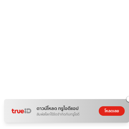
ดาวน์โหลด ทรูไอดีแอป
โหลดเลย
สัมผัสโลกไร้ขีดจำกัดกับทรูไอดี