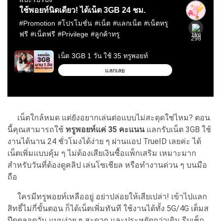
เน็ตใกล้หมด แต่ยังอยากเล่นต่อแบบไม่สะดุดใช่ไหม? ตอน
นี้คุณสามารถใช้
ทรูพอยท์แค่ 35 คะแนน
แลกรับเน็ต 3GB ใช้
งานได้นาน 24 ชั่วโมงได้ง่าย ๆ ผ่านแอป
TrueID
เลยค่ะ ได้
เน็ตเพิ่มแบบคุ้ม ๆ ไม่ต้องเสียเงินซื้อแพ็กเสริม เหมาะมาก
สำหรับวันที่ต้องดูคลิป เล่นโซเชียล หรือทำงานด่วน ๆ บนมือ
ถือ
ใครมีทรูพอยท์เหลืออยู่ อย่าปล่อยให้เสียเปล่า! เข้าไปแลก
สิทธิ์ไม่กี่ขั้นตอน ก็ได้เน็ตเพิ่มทันที ใช้งานได้ทั้ง 5G/4G เต็มส
ปีดตลอดวัน แบบง่าย ๆ สะดวก และประหยัดกว่าเดิม รีบเช็ก