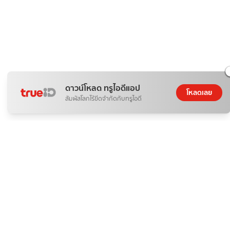
ดาวน์โหลด ทรูไอดีแอป
โหลดเลย
สัมผัสโลกไร้ขีดจำกัดกับทรูไอดี