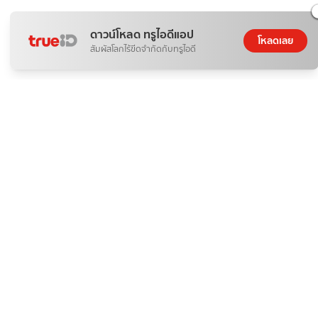
ดาวน์โหลด ทรูไอดีแอป
โหลดเลย
สัมผัสโลกไร้ขีดจำกัดกับทรูไอดี