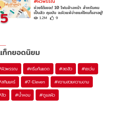
#ผิวพรรณ
ช่วยได้เยอะ! 10 โฟมล้างหน้า สำหรับคน
5
เป็นสิว คุมมัน จะผิวแพ้ง่ายแค่ไหนก็เอาอยู่!
1.2M
9
แท็กยอดนิยม
#
ผิวพรรณ
#
ครีมกันแดด
#
ลดสิว
#
เซเว่น
#
สกินแคร์
#
7-Eleven
#
ความสวยความงาม
#
สิว
#
น้ำหอม
#
ดูแลผิว