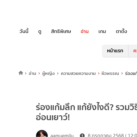
วันนี้
ดู
สิทธิพิเศษ
อ่าน
เกม
ตาตั้ง
หน้าแรก
ค
อ่าน
ผู้หญิง
ความสวยความงาม
ผิวพรรณ
ร่องแก
ร่องแก้มลึก แก้ยังไงดี? รวมวิ
อ่อนเยาว์!
aamyemily
8 กรกฎาคม 2568 ( 12:0