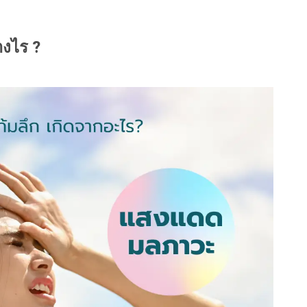
างไร ?