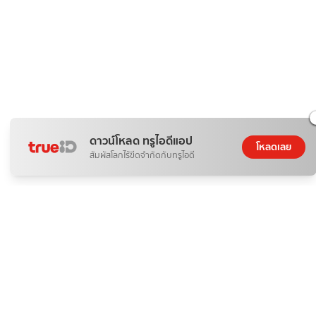
ดาวน์โหลด ทรูไอดีแอป
โหลดเลย
สัมผัสโลกไร้ขีดจำกัดกับทรูไอดี